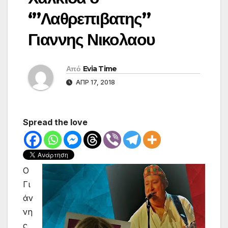
‘”Λαθρεπιβατης”
Γιαννης Νικολαου
Από
Evia Time
ΑΠΡ 17, 2018
Spread the love
Ο
Γι
άν
νη
ς