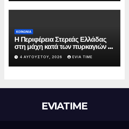
ΚΟΙΝΩΝΙΑ
Η Περιφέρεια Στερεάς Ελλάδας
στη μάχη κατά των πυρκαγιών –
Δράσεις και στήριξη σε πέντε
4 ΑΥΓΟΎΣΤΟΥ, 2026
EVIA TIME
περιφερειακές ενότητες
EVIATIME