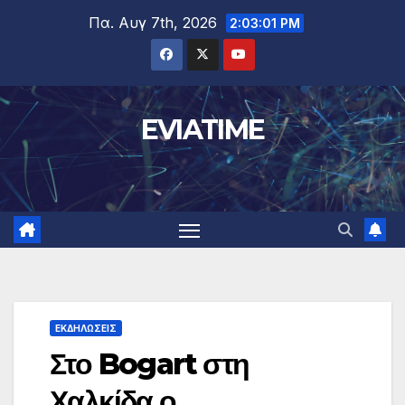
Μετάβαση
Πα. Αυγ 7th, 2026
2:03:02 PM
στο
περιεχόμενο
EVIATIME
ΕΚΔΗΛΩΣΕΙΣ
Στο Bogart στη
Χαλκίδα ο