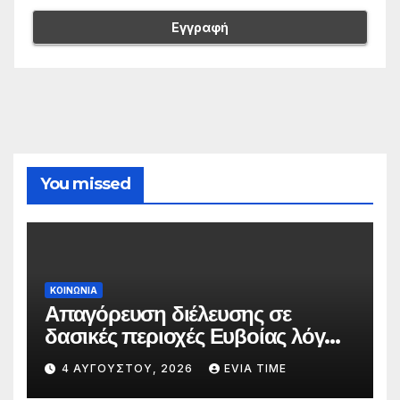
You missed
ΚΟΙΝΩΝΙΑ
Απαγόρευση διέλευσης σε
δασικές περιοχές Ευβοίας λόγω
πολύ υψηλού κινδύνου
4 ΑΥΓΟΎΣΤΟΥ, 2026
EVIA TIME
πυρκαγιάς