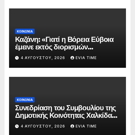
ΚΟΙΝΩΝΙΑ
Καζάνη: «Γιατί η Βόρεια Εύβοια
έμεινε εκτός διορισμών
δασκάλων;»
4 ΑΥΓΟΎΣΤΟΥ, 2026
EVIA TIME
ΚΟΙΝΩΝΙΑ
Συνεδρίαση του Συμβουλίου της
Δημοτικής Κοινότητας Χαλκίδας
την 5 Αυγούστου
4 ΑΥΓΟΎΣΤΟΥ, 2026
EVIA TIME