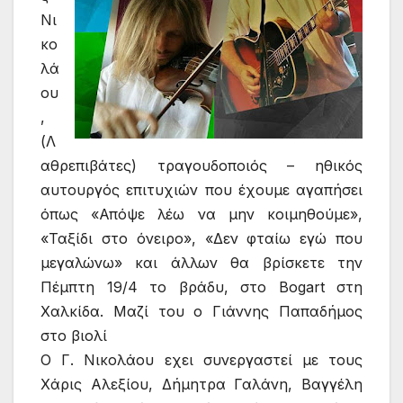
Νι
κο
λά
ου
,
(Λ
αθρεπιβάτες) τραγουδοποιός – ηθικός
αυτουργός επιτυχιών που έχουμε αγαπήσει
όπως «Απόψε λέω να μην κοιμηθούμε»,
«Ταξίδι στο όνειρο», «Δεν φταίω εγώ που
μεγαλώνω» και άλλων θα βρίσκετε την
Πέμπτη 19/4 το βράδυ, στο Bogart στη
Χαλκίδα. Μαζί του ο Γιάννης Παπαδήμος
στο βιολί
Ο Γ. Νικολάου εχει συνεργαστεί με τους
Χάρις Αλεξίου, Δήμητρα Γαλάνη, Βαγγέλη