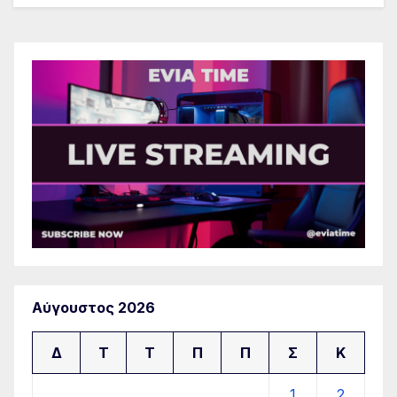
Αύγουστος 2026
Δ
Τ
Τ
Π
Π
Σ
Κ
1
2