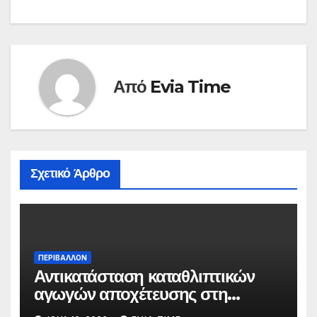
Από
Evia Time
Σχετικό Άρθρο
ΠΕΡΙΒΑΛΛΟΝ
Αντικατάσταση καταθλιπτικών
αγωγών αποχέτευσης στη
Χαλκίδα τον Αύγουστο