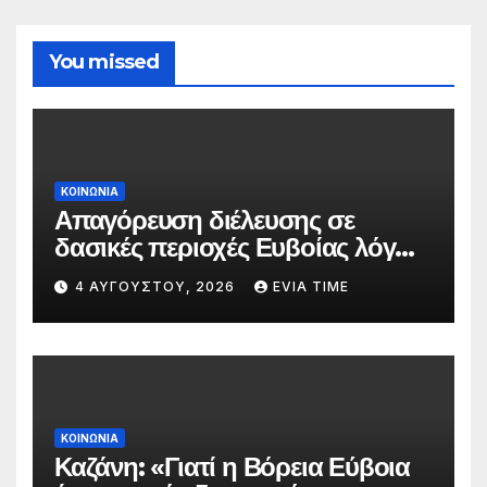
You missed
ΚΟΙΝΩΝΙΑ
Απαγόρευση διέλευσης σε
δασικές περιοχές Ευβοίας λόγω
πολύ υψηλού κινδύνου
4 ΑΥΓΟΎΣΤΟΥ, 2026
EVIA TIME
πυρκαγιάς
ΚΟΙΝΩΝΙΑ
Καζάνη: «Γιατί η Βόρεια Εύβοια