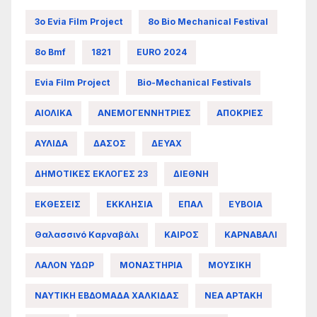
3ο Evia Film Project
8ο Bio Mechanical Festival
8ο Bmf
1821
EURO 2024
Evia Film Project
Bio-Mechanical Festivals
ΑΙΟΛΙΚΑ
ΑΝΕΜΟΓΕΝΝΗΤΡΙΕΣ
ΑΠΟΚΡΙΕΣ
ΑΥΛΙΔΑ
ΔΑΣΟΣ
ΔΕΥΑΧ
ΔΗΜΟΤΙΚΕΣ ΕΚΛΟΓΕΣ 23
ΔΙΕΘΝΗ
ΕΚΘΕΣΕΙΣ
ΕΚΚΛΗΣΙΑ
ΕΠΑΛ
ΕΥΒΟΙΑ
Θαλασσινό Καρναβάλι
ΚΑΙΡΟΣ
ΚΑΡΝΑΒΑΛΙ
ΛΑΛΟΝ ΥΔΩΡ
ΜΟΝΑΣΤΗΡΙΑ
ΜΟΥΣΙΚΗ
ΝΑΥΤΙΚΗ ΕΒΔΟΜΑΔΑ ΧΑΛΚΙΔΑΣ
ΝΕΑ ΑΡΤΑΚΗ