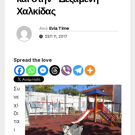
Χαλκίδας
Από
Evia Time
ΣΕΠ 11, 2017
Spread the love
Συ
νε
χί
ζε
τα
ι