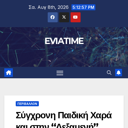
Μετάβαση
Σα. Αυγ 8th, 2026
5:12:58 PM
στο
περιεχόμενο
EVIATIME
ΠΕΡΙΒΑΛΛΟΝ
Σύγχρονη Παιδική Χαρά
και στην “Δεξαμενή”