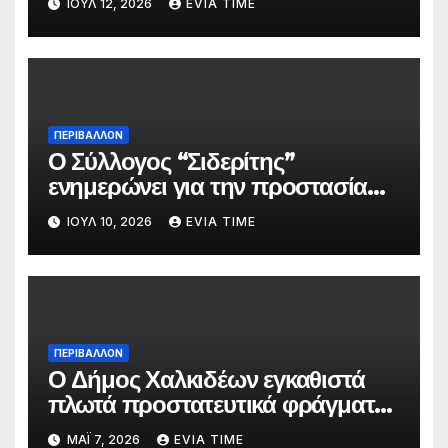
ΙΟΎΛ 12, 2026
EVIA TIME
ΠΕΡΙΒΑΛΛΟΝ
Ο Σύλλογος “Σιδερίτης”
ενημερώνει για την προστασία
προσωπικών δεδομένων
ΙΟΎΛ 10, 2026
EVIA TIME
ΠΕΡΙΒΑΛΛΟΝ
Ο Δήμος Χαλκιδέων εγκαθιστά
πλωτά προστατευτικά φράγματα
στις παραλίες του
ΜΆΙ 7, 2026
EVIA TIME