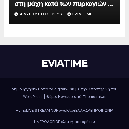
στη μάχη κατά των πυρκαγιών –
Δράσεις και στήριξη σε πέντε
4 ΑΥΓΟΎΣΤΟΥ, 2026
EVIA TIME
περιφερειακές ενότητες
EVIATIME
Δημιουργήθηκε από το digital2000 με την Υποστήριξη του
WordPress
|
Θέμα: Newsup από
Themeansar
.
Home
LIVE STREAMING
Newsletter
ΕΛΛΑΔΑ
ΕΠΙΚΟΙΝΩΝΙΑ
ΗΜΕΡΟΛΟΓΙΟ
Πολιτική απορρήτου