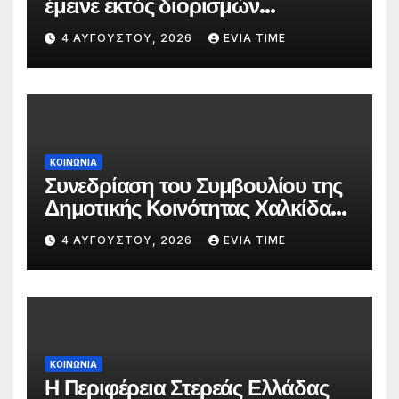
έμεινε εκτός διορισμών
δασκάλων;»
4 ΑΥΓΟΎΣΤΟΥ, 2026
EVIA TIME
ΚΟΙΝΩΝΙΑ
Συνεδρίαση του Συμβουλίου της
Δημοτικής Κοινότητας Χαλκίδας
την 5 Αυγούστου
4 ΑΥΓΟΎΣΤΟΥ, 2026
EVIA TIME
ΚΟΙΝΩΝΙΑ
Η Περιφέρεια Στερεάς Ελλάδας