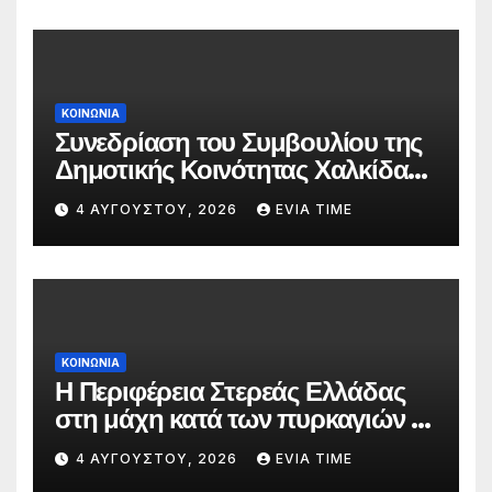
ΚΟΙΝΩΝΙΑ
Συνεδρίαση του Συμβουλίου της
Δημοτικής Κοινότητας Χαλκίδας
την 5 Αυγούστου
4 ΑΥΓΟΎΣΤΟΥ, 2026
EVIA TIME
ΚΟΙΝΩΝΙΑ
Η Περιφέρεια Στερεάς Ελλάδας
στη μάχη κατά των πυρκαγιών –
Δράσεις και στήριξη σε πέντε
4 ΑΥΓΟΎΣΤΟΥ, 2026
EVIA TIME
περιφερειακές ενότητες