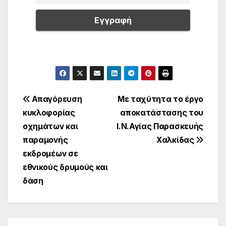
Πλοήγηση
Απαγόρευση
Με ταχύτητα το έργο
κυκλοφορίας
αποκατάστασης του
άρθρων
οχημάτων και
Ι.Ν.Αγίας Παρασκευής
παραμονής
Χαλκίδας
εκδρομέων σε
εθνικούς δρυμούς και
δάση