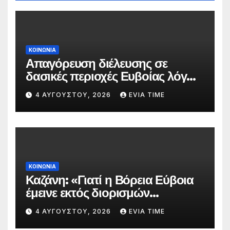
ΚΟΙΝΩΝΙΑ
Απαγόρευση διέλευσης σε
δασικές περιοχές Ευβοίας λόγω
πολύ υψηλού κινδύνου
4 ΑΥΓΟΎΣΤΟΥ, 2026
EVIA TIME
πυρκαγιάς
ΚΟΙΝΩΝΙΑ
Καζάνη: «Γιατί η Βόρεια Εύβοια
έμεινε εκτός διορισμών
δασκάλων;»
4 ΑΥΓΟΎΣΤΟΥ, 2026
EVIA TIME