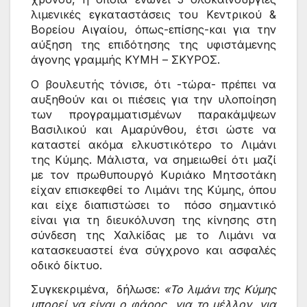
λιμενικές εγκαταστάσεις του Κεντρικού & 
Βορείου Αιγαίου, όπως-επίσης-και για την 
αύξηση της επιδότησης της υφιστάμενης 
άγονης γραμμής ΚΥΜΗ – ΣΚΥΡΟΣ. 
Ο βουλευτής τόνισε, ότι -τώρα- πρέπει να 
αυξηθούν και οι πιέσεις για την υλοποίηση 
των προγραμματισμένων παρακάμψεων 
Βασιλικού και Αμαρύνθου, έτσι ώστε να 
καταστεί ακόμα ελκυστικότερο το Λιμάνι 
της Κύμης. Μάλιστα, να σημειωθεί ότι μαζί 
με τον πρωθυπουργό Κυριάκο Μητσοτάκη 
είχαν επισκεφθεί το Λιμάνι της Κύμης, όπου 
και είχε διαπιστώσει το  πόσο σημαντικό 
είναι
για τη διευκόλυνση της κίνησης στη 
σύνδεση της Χαλκίδας με το Λιμάνι να 
κατασκευαστεί ένα σύγχρονο και ασφαλές 
οδικό δίκτυο.
Συγκεκριμένα,  δήλωσε: 
«Το λιμάνι της Κύμης 
μπορεί να είναι ο φάρος  για το μέλλον, για 