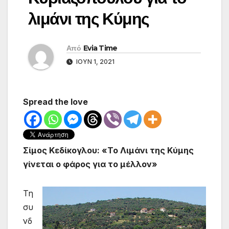
λιμάνι της Κύμης
Από
Evia Time
ΙΟΎΝ 1, 2021
Spread the love
Σίμος Κεδίκογλου: «Το Λιμάνι της Κύμης 
γίνεται ο φάρος για το μέλλον» 
Τη
συ
νδ