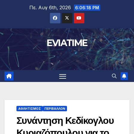
Μετάβαση
Πε. Αυγ 6th, 2026
6:06:19 PM
στο
περιεχόμενο
EVIATIME
ΑΘΛΗΤΙΣΜΟΣ
ΠΕΡΙΒΑΛΛΟΝ
Συνάντηση Κεδίκογλου
Κυριαζόπουλου για το