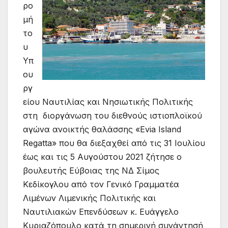
ρο
μή
το
υ
Υπ
ου
ργ
είου Ναυτιλίας και Νησιωτικής Πολιτικής
στη διοργάνωση του διεθνούς ιστιοπλοϊκού
αγώνα ανοικτής θαλάσσης «Evia Island
Regatta» που θα διεξαχθεί από τις 31 Ιουλίου
έως και τις 5 Αυγούστου 2021 ζήτησε ο
βουλευτής Εύβοιας της ΝΔ Σίμος
Κεδίκογλου από τον Γενικό Γραμματέα
Λιμένων Λιμενικής Πολιτικής και
Ναυτιλιακών Επενδύσεων κ. Ευάγγελο
Κυριαζόπουλο κατά τη σημερινή συνάντησή