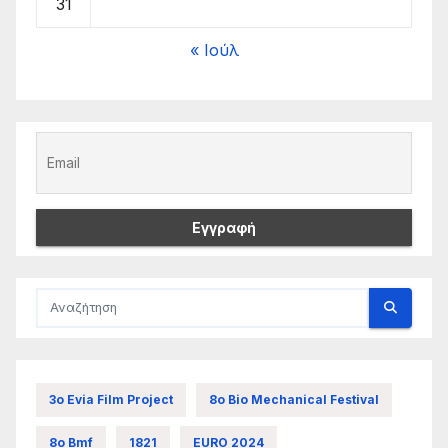
31
« Ιούλ
3ο Evia Film Project
8ο Bio Mechanical Festival
8ο Bmf
1821
EURO 2024