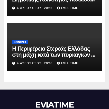
την 5 Αυγούστου
4 ΑΥΓΟΎΣΤΟΥ, 2026
EVIA TIME
ΚΟΙΝΩΝΙΑ
Η Περιφέρεια Στερεάς Ελλάδας
στη μάχη κατά των πυρκαγιών –
Δράσεις και στήριξη σε πέντε
4 ΑΥΓΟΎΣΤΟΥ, 2026
EVIA TIME
περιφερειακές ενότητες
EVIATIME