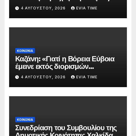
πολύ υψηλού κινδύνου
4 ΑΥΓΟΎΣΤΟΥ, 2026
EVIA TIME
πυρκαγιάς
ΚΟΙΝΩΝΙΑ
Καζάνη: «Γιατί η Βόρεια Εύβοια
έμεινε εκτός διορισμών
δασκάλων;»
4 ΑΥΓΟΎΣΤΟΥ, 2026
EVIA TIME
ΚΟΙΝΩΝΙΑ
Συνεδρίαση του Συμβουλίου της
Δημοτικής Κοινότητας Χαλκίδας