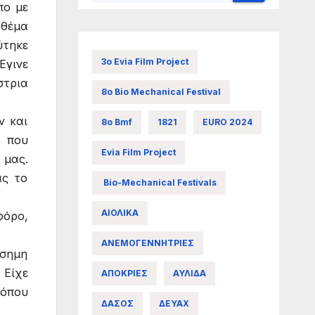
πο με
 θέμα
ύτηκε
3ο Evia Film Project
Έγινε
στρια
8ο Bio Mechanical Festival
ν και
8ο Bmf
1821
EURO 2024
α που
Evia Film Project
 μας.
ας το
Bio-Mechanical Festivals
ΑΙΟΛΙΚΑ
φόρο,
ΑΝΕΜΟΓΕΝΝΗΤΡΙΕΣ
άσημη
 Είχε
ΑΠΟΚΡΙΕΣ
ΑΥΛΙΔΑ
 όπου
ΔΑΣΟΣ
ΔΕΥΑΧ