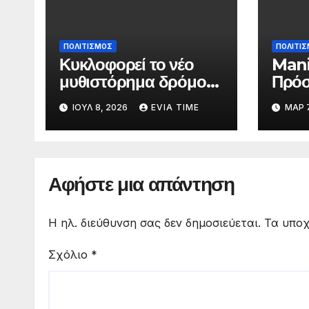
ΠΟΛΙΤΙΣΜΟΣ
ΠΟΛΙΤΙ
Κυκλοφορεί το νέο
Mani
μυθιστόρημα δρόμου
Πρόσ
της Στεφανίας
μαθη
ΙΟΎΛ 8, 2026
EVIA TIME
ΜΑΡ 7
Ρουλάκη «Το Βανάκι»
Λυκε
για 
σκην
Αφήστε μια απάντηση
Η ηλ. διεύθυνση σας δεν δημοσιεύεται.
Τα υποχ
Σχόλιο
*