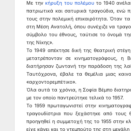
Με την
κήρυξη του πολέμου
το 1940 ανέλα
πατριωτικά και σατυρικά τραγούδια, ενώ 
τους στην πολεμική επικαιρότητα. Όταν τ
στη Μέση Ανατολή, όπου συνέχιζε να τραγου
σύμβολο του έθνους, ταύτισε το όνομά τη
της Νίκης».
Το 1949 απέκτησε δική της θεατρική στέγη
μετατρέπονταν σε κινηματογράφους, η Β
διατήρησαν ζωντανή την παράδοση της λαϊ
Ταυτόχρονα, έβαλε τα θεμέλια μιας καιν
«αρχοντορεμπέτικο».
Όλα αυτά τα χρόνια, η Σοφία Βέμπο διατηρ
με τον οποίο παντρεύτηκε τελικά το 1957.
Το 1959 πρωταγωνιστεί στην κινηματογραφ
τραγουδίστρια που ξεχάστηκε από τους θ
προηγηθεί η συμμετοχή της το 1955 στην κ
είχε κάνει και το ντεμπούτο της στη μεγάλη