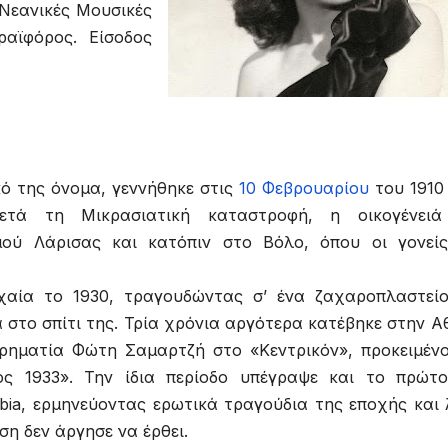
Νεανικές Μουσικές
ραϊφόρος. Είσοδος
ό της όνομα, γεννήθηκε στις
10 Φεβρουαρίου
του 1910
ετά τη Μικρασιατική καταστροφή, η οικογένειά
ού Λάρισας και κατόπιν στο Βόλο, όπου οι γονεί
υχαία το 1930, τραγουδώντας σ’ ένα ζαχαροπλαστεί
ά στο σπίτι της. Τρία χρόνια αργότερα κατέβηκε στην Α
ιρηματία Φώτη Σαμαρτζή στο «Κεντρικόν», προκειμέν
ς 1933». Την ίδια περίοδο υπέγραψε και το πρώτ
bia, ερμηνεύοντας ερωτικά τραγούδια της εποχής και
ση δεν άργησε να έρθει.