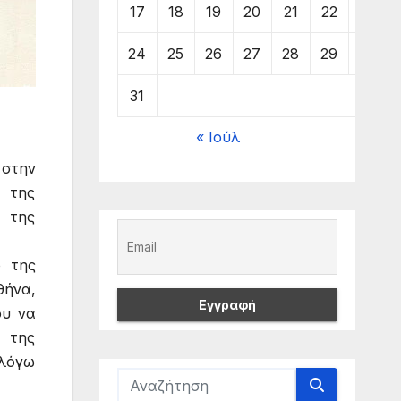
17
18
19
20
21
22
23
24
25
26
27
28
29
30
31
« Ιούλ
 στην
 της
ς της
ο της
θήνα,
ου να
ο της
 λόγω