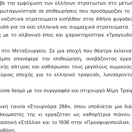
βε την εμψύχωση των ελλήνων στρατιωτών στο μέτω
πρωταγωνίστησε σε επιθεωρήσεις που προσάρμοζαν το
α ναζιστικά στρατεύματα εισήλθαν στην Αθήνα φυγαδε
δά για τα εκεί ελληνικά και συμμαχικά στρατεύματα. 
ς με το αλβανικό έπος και χαρακτηρίστηκε «Τραγουδί
 στο Μεταξουργείο. Σε μια εποχή που θέατρα έκλεινα
έμπο επανέφερε την επιθεώρηση, ανεβάζοντας έργ
κής σάτιρας και καθιέρωσαν τους μεγάλους κωμικούς
ούριας εποχής για το ελληνικό τραγούδι, λανσάροντ
ούσε δεσμό με τον συγγραφέα και στιχουργό Μίμη Τραϊ
ική ταινία «Στουρνάρα 288», όπου υποδύεται μια δι
αυμαστές της κι εργαζόταν ως καθηγήτρια πιάνου.
λασσική «Στέλλα» και το 1938 στην «Προσφυγοπούλα»,
 οθόνη.