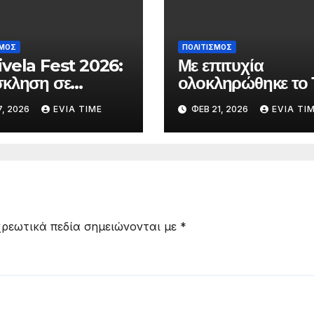
ΣΜΟΣ
ΠΟΛΙΤΙΣΜΟΣ
vela Fest 2026:
Με επιτυχία
κληση σε
ολοκληρώθηκε το 
τές Γυμνασίου και
Πανελλήνιο Συμπό
, 2026
EVIA TIME
ΦΕΒ 21, 2026
EVIA TI
ίου της Εύβοιας
Επικούρειας
συμμετοχή στη
Φιλοσοφίας
ή
ρεωτικά πεδία σημειώνονται με
*