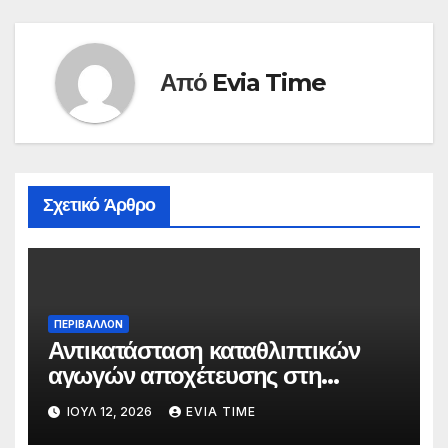
Από
Evia Time
Σχετικό Άρθρο
ΠΕΡΙΒΑΛΛΟΝ
Αντικατάσταση καταθλιπτικών
αγωγών αποχέτευσης στη
Χαλκίδα τον Αύγουστο
ΙΟΎΛ 12, 2026
EVIA TIME