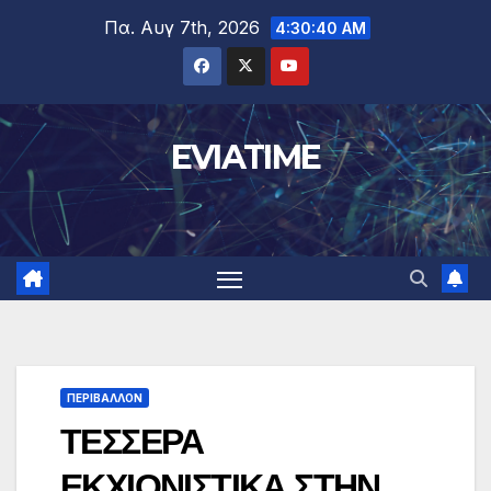
Μετάβαση
Πα. Αυγ 7th, 2026
4:30:41 AM
στο
περιεχόμενο
EVIATIME
ΠΕΡΙΒΑΛΛΟΝ
ΤΕΣΣΕΡΑ
ΕΚΧΙΟΝΙΣΤΙΚΑ ΣΤΗΝ