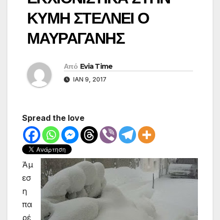
ΚΥΜΗ ΣΤΕΛΝΕΙ Ο
ΜΑΥΡΑΓΑΝΗΣ
Από
Evia Time
ΙΑΝ 9, 2017
Spread the love
Άμ
εσ
η
πα
ρέ