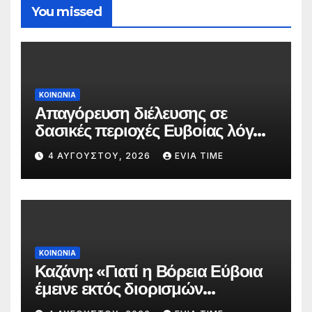
You missed
ΚΟΙΝΩΝΙΑ
Απαγόρευση διέλευσης σε
δασικές περιοχές Ευβοίας λόγω
πολύ υψηλού κινδύνου
4 ΑΥΓΟΎΣΤΟΥ, 2026
EVIA TIME
πυρκαγιάς
ΚΟΙΝΩΝΙΑ
Καζάνη: «Γιατί η Βόρεια Εύβοια
έμεινε εκτός διορισμών
δασκάλων;»