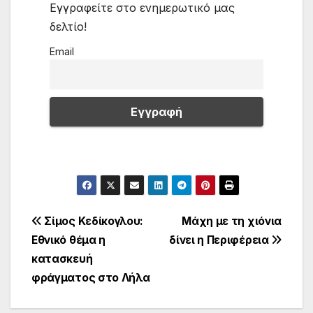
Εγγραφείτε στο ενημερωτικό μας
δελτίο!
Email
Πλοήγηση
Σίμος Κεδίκογλου:
Μάχη με τη χιόνια
Εθνικό θέμα η
δίνει η Περιφέρεια
άρθρων
κατασκευή
φράγματος στο Λήλα