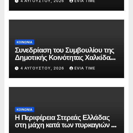
4 ΑΥΓΟΎΣΤΟΥ, 2026
EVIA TIME
ΚΟΙΝΩΝΙΑ
Συνεδρίαση του Συμβουλίου της
Δημοτικής Κοινότητας Χαλκίδας
την 5 Αυγούστου
4 ΑΥΓΟΎΣΤΟΥ, 2026
EVIA TIME
ΚΟΙΝΩΝΙΑ
Η Περιφέρεια Στερεάς Ελλάδας
στη μάχη κατά των πυρκαγιών –
Δράσεις και στήριξη σε πέντε