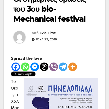
του 3ου bio-
Mechanical festival
Από
Evia Time
ΙΟΎΛ 22, 2019
Spread the love
Το
Θέα
τρο
Χαλ
ίδας