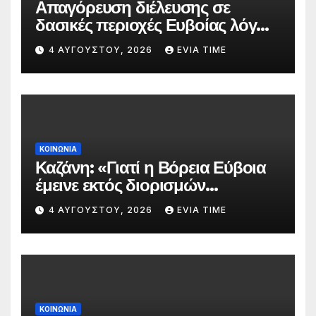
Απαγόρευση διέλευσης σε
δασικές περιοχές Ευβοίας λόγω
πολύ υψηλού κινδύνου
4 ΑΥΓΟΎΣΤΟΥ, 2026
EVIA TIME
πυρκαγιάς
ΚΟΙΝΩΝΙΑ
Καζάνη: «Γιατί η Βόρεια Εύβοια
έμεινε εκτός διορισμών
δασκάλων;»
4 ΑΥΓΟΎΣΤΟΥ, 2026
EVIA TIME
ΚΟΙΝΩΝΙΑ