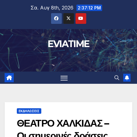
Μετάβαση
Σα. Αυγ 8th, 2026
2:37:13 PM
στο
περιεχόμενο
EVIATIME
ΕΚΔΗΛΩΣΕΙΣ
ΘΕΑΤΡΟ ΧΑΛΚΙΔΑΣ –
Οι σημερινές δράσεις