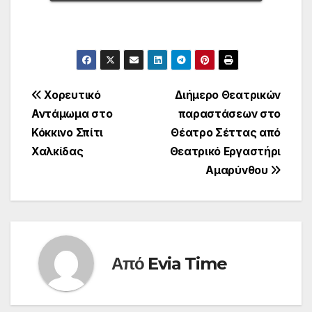
Πλοήγηση
Χορευτικό
Διήμερο Θεατρικών
Αντάμωμα στο
παραστάσεων στο
άρθρων
Κόκκινο Σπίτι
Θέατρο Σέττας από
Χαλκίδας
Θεατρικό Εργαστήρι
Αμαρύνθου
Από
Evia Time