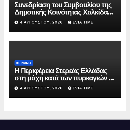
Συνεδρίαση του Συμβουλίου της
Δημοτικής Κοινότητας Χαλκίδας
την 5 Αυγούστου
4 ΑΥΓΟΎΣΤΟΥ, 2026
EVIA TIME
ΚΟΙΝΩΝΙΑ
Η Περιφέρεια Στερεάς Ελλάδας
στη μάχη κατά των πυρκαγιών –
Δράσεις και στήριξη σε πέντε
4 ΑΥΓΟΎΣΤΟΥ, 2026
EVIA TIME
περιφερειακές ενότητες