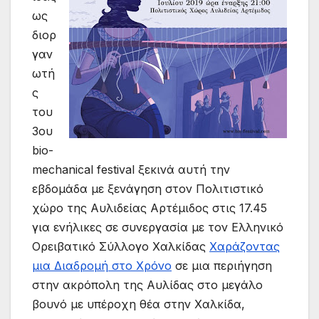
ως
διορ
γαν
ωτή
ς
του
3ου
bio-
mechanical festival ξεκινά αυτή την
εβδομάδα με ξενάγηση στον Πολιτιστικό
χώρο της Αυλιδείας Αρτέμιδος στις 17.45
για ενήλικες σε συνεργασία με τον Ελληνικό
Ορειβατικό Σύλλογο Χαλκίδας
Χαράζοντας
μια Διαδρομή στο Χρόνο
σε μια περιήγηση
στην ακρόπολη της Αυλίδας στο μεγάλο
βουνό με υπέροχη θέα στην Χαλκίδα,