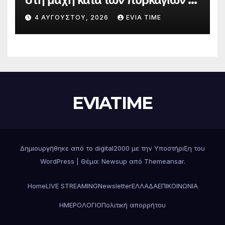
Δράσεις και στήριξη σε πέντε
4 ΑΥΓΟΎΣΤΟΥ, 2026
EVIA TIME
περιφερειακές ενότητες
EVIATIME
Δημιουργήθηκε από το digital2000 με την Υποστήριξη του
WordPress
|
Θέμα: Newsup από
Themeansar
.
Home
LIVE STREAMING
Newsletter
ΕΛΛΑΔΑ
ΕΠΙΚΟΙΝΩΝΙΑ
ΗΜΕΡΟΛΟΓΙΟ
Πολιτική απορρήτου