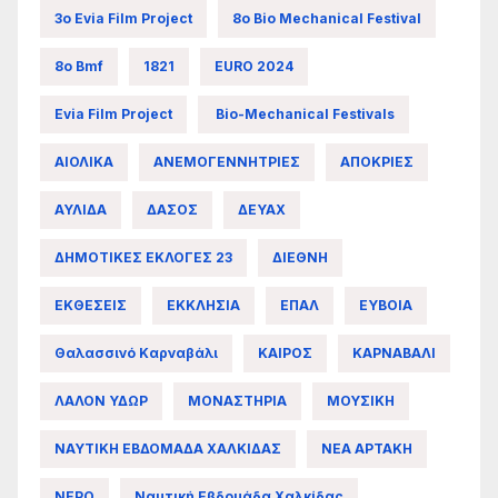
3ο Evia Film Project
8ο Bio Mechanical Festival
8ο Bmf
1821
EURO 2024
Evia Film Project
Bio-Mechanical Festivals
ΑΙΟΛΙΚΑ
ΑΝΕΜΟΓΕΝΝΗΤΡΙΕΣ
ΑΠΟΚΡΙΕΣ
ΑΥΛΙΔΑ
ΔΑΣΟΣ
ΔΕΥΑΧ
ΔΗΜΟΤΙΚΕΣ ΕΚΛΟΓΕΣ 23
ΔΙΕΘΝΗ
ΕΚΘΕΣΕΙΣ
ΕΚΚΛΗΣΙΑ
ΕΠΑΛ
ΕΥΒΟΙΑ
Θαλασσινό Καρναβάλι
ΚΑΙΡΟΣ
ΚΑΡΝΑΒΑΛΙ
ΛΑΛΟΝ ΥΔΩΡ
ΜΟΝΑΣΤΗΡΙΑ
ΜΟΥΣΙΚΗ
ΝΑΥΤΙΚΗ ΕΒΔΟΜΑΔΑ ΧΑΛΚΙΔΑΣ
ΝΕΑ ΑΡΤΑΚΗ
ΝΕΡΟ
Ναυτική Εβδομάδα Χαλκίδας