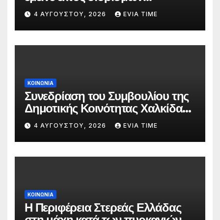
δασκάλων;»
4 ΑΥΓΟΎΣΤΟΥ, 2026
EVIA TIME
ΚΟΙΝΩΝΙΑ
Συνεδρίαση του Συμβουλίου της
Δημοτικής Κοινότητας Χαλκίδας
την 5 Αυγούστου
4 ΑΥΓΟΎΣΤΟΥ, 2026
EVIA TIME
ΚΟΙΝΩΝΙΑ
Η Περιφέρεια Στερεάς Ελλάδας
στη μάχη κατά των πυρκαγιών –