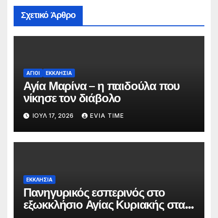
Σχετικό Άρθρο
ΑΓΙΟΙ
ΕΚΚΛΗΣΙΑ
Αγία Μαρίνα – η παιδούλα που
νίκησε τον διάβολο
ΙΟΎΛ 17, 2026
EVIA TIME
ΕΚΚΛΗΣΙΑ
Πανηγυρικός εσπερινός στο
εξωκκλήσιο Αγίας Κυριακής στα
Κάμπια Διρφύων