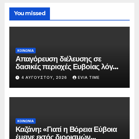
You missed
ΚΟΙΝΩΝΙΑ
Απαγόρευση διέλευσης σε
δασικές περιοχές Ευβοίας λόγω
πολύ υψηλού κινδύνου
4 ΑΥΓΟΎΣΤΟΥ, 2026
EVIA TIME
πυρκαγιάς
ΚΟΙΝΩΝΙΑ
Καζάνη: «Γιατί η Βόρεια Εύβοια
έμεινε εκτός διορισμών