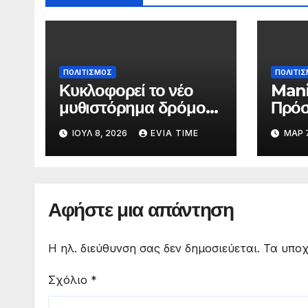
ΠΟΛΙΤΙΣΜΟΣ
ΠΟΛΙΤΙ
Κυκλοφορεί το νέο
Mani
μυθιστόρημα δρόμου
Πρόσ
της Στεφανίας
μαθη
ΙΟΎΛ 8, 2026
EVIA TIME
ΜΑΡ 7
Ρουλάκη «Το Βανάκι»
Λυκε
για 
σκην
Αφήστε μια απάντηση
Η ηλ. διεύθυνση σας δεν δημοσιεύεται.
Τα υποχ
Σχόλιο
*