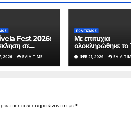
ΣΜΟΣ
ΠΟΛΙΤΙΣΜΟΣ
vela Fest 2026:
Με επιτυχία
κληση σε
ολοκληρώθηκε το 
τές Γυμνασίου και
Πανελλήνιο Συμπό
, 2026
EVIA TIME
ΦΕΒ 21, 2026
EVIA TI
ίου της Εύβοιας
Επικούρειας
συμμετοχή στη
Φιλοσοφίας
ή
ρεωτικά πεδία σημειώνονται με
*