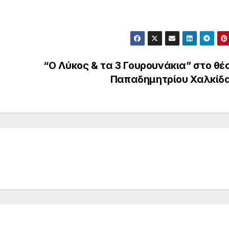
“Ο Λύκος & τα 3 Γουρουνάκια” στο θέ
Παπαδημητρίου Χαλκίδ