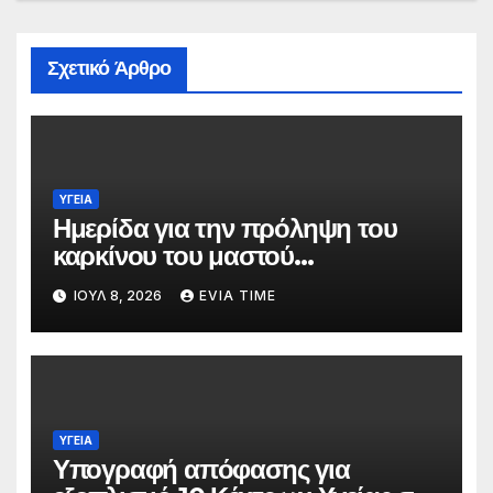
Σχετικό Άρθρο
ΥΓΕΙΑ
Ημερίδα για την πρόληψη του
καρκίνου του μαστού
διοργανώνει ο Δήμος Χαλκιδέων
ΙΟΎΛ 8, 2026
EVIA TIME
ΥΓΕΙΑ
Υπογραφή απόφασης για