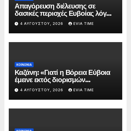
Απαγόρευση διέλευσης σε
δασικές περιοχές Ευβοίας λόγω
πολύ υψηλού κινδύνου
4 ΑΥΓΟΎΣΤΟΥ, 2026
EVIA TIME
πυρκαγιάς
ΚΟΙΝΩΝΙΑ
Καζάνη: «Γιατί η Βόρεια Εύβοια
έμεινε εκτός διορισμών
δασκάλων;»
4 ΑΥΓΟΎΣΤΟΥ, 2026
EVIA TIME
ΚΟΙΝΩΝΙΑ