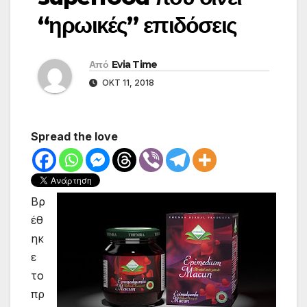
“ηρωικές” επιδόσεις
Από
Evia Time
ΟΚΤ 11, 2018
Spread the love
Βρ
έθ
ηκ
ε
το
πρ