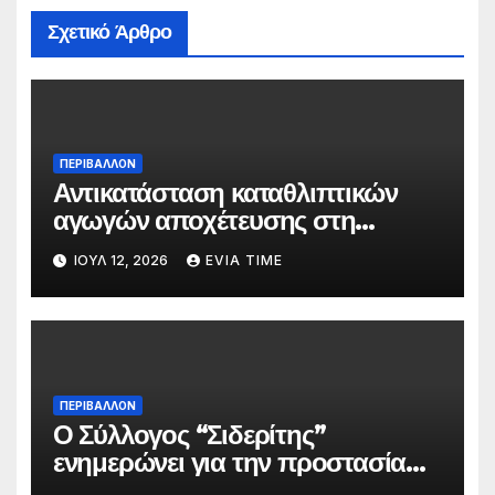
Σχετικό Άρθρο
ΠΕΡΙΒΑΛΛΟΝ
Αντικατάσταση καταθλιπτικών
αγωγών αποχέτευσης στη
Χαλκίδα τον Αύγουστο
ΙΟΎΛ 12, 2026
EVIA TIME
ΠΕΡΙΒΑΛΛΟΝ
Ο Σύλλογος “Σιδερίτης”
ενημερώνει για την προστασία
προσωπικών δεδομένων