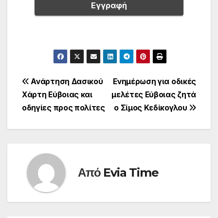
Πλοήγηση
Ανάρτηση Δασικού
Ενημέρωση για οδικές
Χάρτη Εύβοιας και
μελέτες Εύβοιας ζητά
άρθρων
οδηγίες προς πολίτες
ο Σίμος Κεδίκογλου
Από
Evia Time