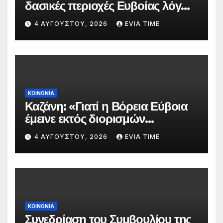
δασικές περιοχές Ευβοίας λόγω
πολύ υψηλού κινδύνου
4 ΑΥΓΟΎΣΤΟΥ, 2026
EVIA TIME
πυρκαγιάς
ΚΟΙΝΩΝΙΑ
Καζάνη: «Γιατί η Βόρεια Εύβοια
έμεινε εκτός διορισμών
δασκάλων;»
4 ΑΥΓΟΎΣΤΟΥ, 2026
EVIA TIME
ΚΟΙΝΩΝΙΑ
Συνεδρίαση του Συμβουλίου της