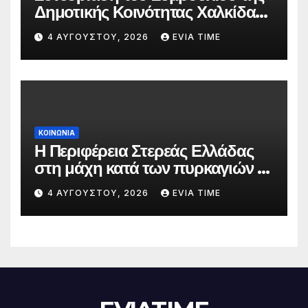
Δημοτικής Κοινότητας Χαλκίδας
την 5 Αυγούστου
4 ΑΥΓΟΎΣΤΟΥ, 2026
EVIA TIME
ΚΟΙΝΩΝΙΑ
Η Περιφέρεια Στερεάς Ελλάδας
στη μάχη κατά των πυρκαγιών –
Δράσεις και στήριξη σε πέντε
4 ΑΥΓΟΎΣΤΟΥ, 2026
EVIA TIME
περιφερειακές ενότητες