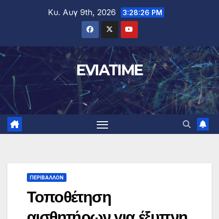
Μετάβαση
Κυ. Αυγ 9th, 2026
3:28:27 PM
στο
περιεχόμενο
EVIATIME
ΠΕΡΙΒΑΛΛΟΝ
Τοποθέτηση
αισθητήρων για έξυπνη