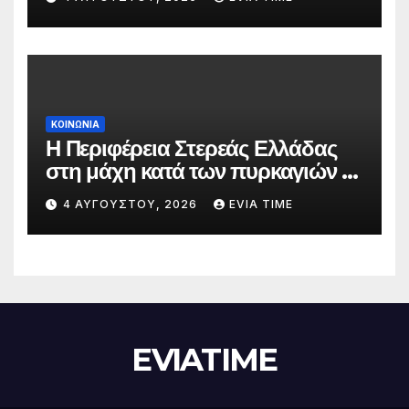
ΚΟΙΝΩΝΙΑ
Η Περιφέρεια Στερεάς Ελλάδας
στη μάχη κατά των πυρκαγιών –
Δράσεις και στήριξη σε πέντε
4 ΑΥΓΟΎΣΤΟΥ, 2026
EVIA TIME
περιφερειακές ενότητες
EVIATIME