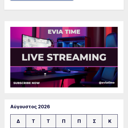
Αύγουστος 2026
Δ
Τ
Τ
Π
Π
Σ
Κ