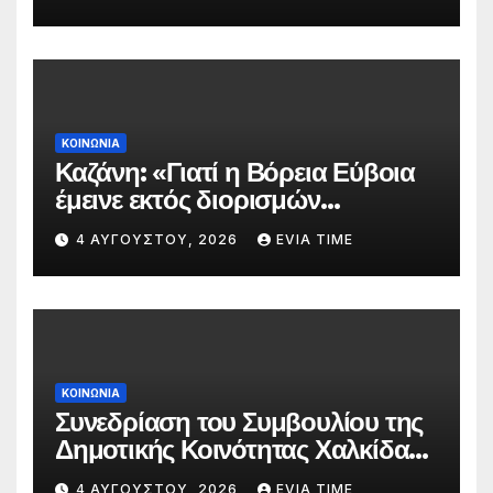
πυρκαγιάς
ΚΟΙΝΩΝΙΑ
Καζάνη: «Γιατί η Βόρεια Εύβοια
έμεινε εκτός διορισμών
δασκάλων;»
4 ΑΥΓΟΎΣΤΟΥ, 2026
EVIA TIME
ΚΟΙΝΩΝΙΑ
Συνεδρίαση του Συμβουλίου της
Δημοτικής Κοινότητας Χαλκίδας
την 5 Αυγούστου
4 ΑΥΓΟΎΣΤΟΥ, 2026
EVIA TIME