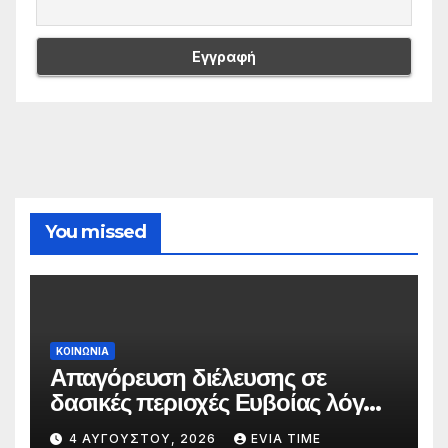
You missed
ΚΟΙΝΩΝΙΑ
Απαγόρευση διέλευσης σε
δασικές περιοχές Ευβοίας λόγω
πολύ υψηλού κινδύνου
4 ΑΥΓΟΎΣΤΟΥ, 2026
EVIA TIME