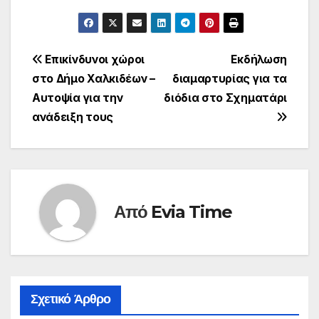
Πλοήγηση
Επικίνδυνοι χώροι
Εκδήλωση
στο Δήμο Χαλκιδέων –
διαμαρτυρίας για τα
άρθρων
Αυτοψία για την
διόδια στο Σχηματάρι
ανάδειξη τους
Από
Evia Time
Σχετικό Άρθρο