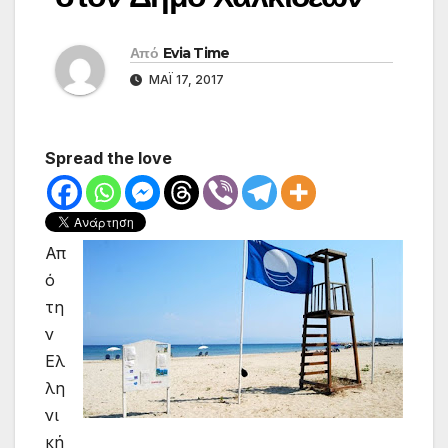
Από
Evia Time
ΜΆΙ 17, 2017
Spread the love
Απ
ό
τη
ν
Ελ
λη
νι
κή