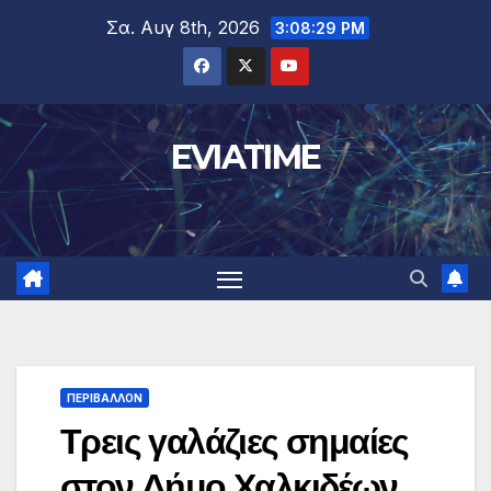
Μετάβαση
Σα. Αυγ 8th, 2026
3:08:30 PM
στο
περιεχόμενο
EVIATIME
ΠΕΡΙΒΑΛΛΟΝ
Τρεις γαλάζιες σημαίες
στον Δήμο Χαλκιδέων