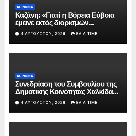
ΚΟΙΝΩΝΙΑ
Καζάνη: «Γιατί η Βόρεια Εύβοια
έμεινε εκτός διορισμών
δασκάλων;»
4 ΑΥΓΟΎΣΤΟΥ, 2026
EVIA TIME
ΚΟΙΝΩΝΙΑ
Συνεδρίαση του Συμβουλίου της
Δημοτικής Κοινότητας Χαλκίδας
την 5 Αυγούστου
4 ΑΥΓΟΎΣΤΟΥ, 2026
EVIA TIME