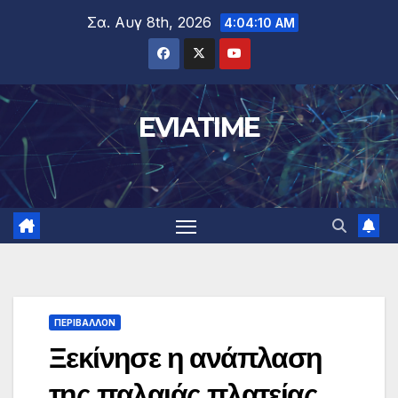
Μετάβαση
Σα. Αυγ 8th, 2026
4:04:11 AM
στο
περιεχόμενο
EVIATIME
ΠΕΡΙΒΑΛΛΟΝ
Ξεκίνησε η ανάπλαση
της παλαιάς πλατείας