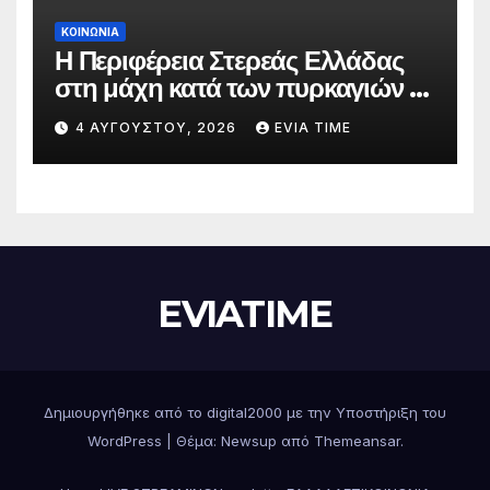
ΚΟΙΝΩΝΙΑ
Η Περιφέρεια Στερεάς Ελλάδας
στη μάχη κατά των πυρκαγιών –
Δράσεις και στήριξη σε πέντε
4 ΑΥΓΟΎΣΤΟΥ, 2026
EVIA TIME
περιφερειακές ενότητες
EVIATIME
Δημιουργήθηκε από το digital2000 με την Υποστήριξη του
WordPress
|
Θέμα: Newsup από
Themeansar
.