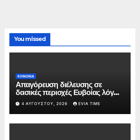
You missed
ΚΟΙΝΩΝΙΑ
Απαγόρευση διέλευσης σε
δασικές περιοχές Ευβοίας λόγω
πολύ υψηλού κινδύνου
4 ΑΥΓΟΎΣΤΟΥ, 2026
EVIA TIME
πυρκαγιάς