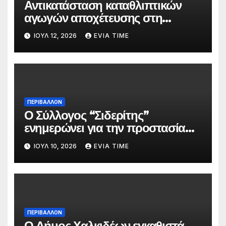
Αντικατάσταση καταθλιπτικών
αγωγών αποχέτευσης στη
Χαλκίδα τον Αύγουστο
ΙΟΎΛ 12, 2026
EVIA TIME
ΠΕΡΙΒΑΛΛΟΝ
Ο Σύλλογος “Σιδερίτης”
ενημερώνει για την προστασία
προσωπικών δεδομένων
ΙΟΎΛ 10, 2026
EVIA TIME
ΠΕΡΙΒΑΛΛΟΝ
Ο Δήμος Χαλκιδέων εγκαθιστά