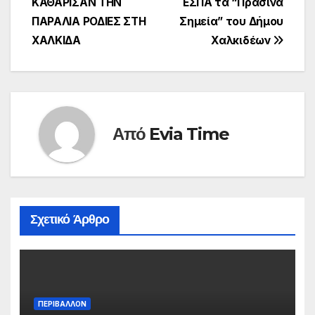
ΚΑΘΑΡΙΣΑΝ ΤΗΝ
ΕΣΠΑ τα “Πράσινα
άρθρων
ΠΑΡΑΛΙΑ ΡΟΔΙΕΣ ΣΤΗ
Σημεία” του Δήμου
ΧΑΛΚΙΔΑ
Χαλκιδέων
Από
Evia Time
Σχετικό Άρθρο
ΠΕΡΙΒΑΛΛΟΝ