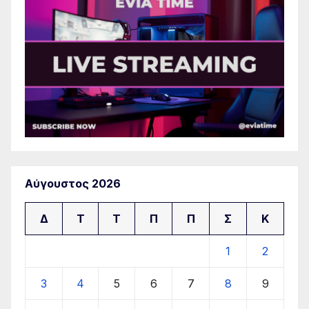
Αύγουστος 2026
Δ
Τ
Τ
Π
Π
Σ
Κ
1
2
3
4
5
6
7
8
9