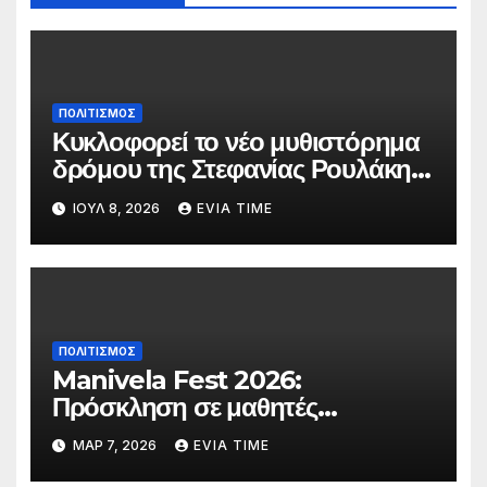
ΠΟΛΙΤΙΣΜΟΣ
Κυκλοφορεί το νέο μυθιστόρημα
δρόμου της Στεφανίας Ρουλάκη
«Το Βανάκι»
ΙΟΎΛ 8, 2026
EVIA TIME
ΠΟΛΙΤΙΣΜΟΣ
Manivela Fest 2026:
Πρόσκληση σε μαθητές
Γυμνασίου και Λυκείου της
ΜΑΡ 7, 2026
EVIA TIME
Εύβοιας για συμμετοχή στη