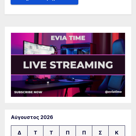
Αύγουστος 2026
Δ
Τ
Τ
Π
Π
Σ
Κ