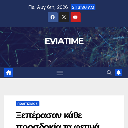
Μετάβαση
Πε. Αυγ 6th, 2026
3:16:37 AM
στο
περιεχόμενο
EVIATIME
ΠΟΛΙΤΙΣΜΟΣ
Ξεπέρασαν κάθε
προσδοκία τα φετινά