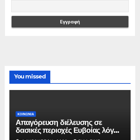
You missed
ΚΟΙΝΩΝΙΑ
Απαγόρευση διέλευσης σε
δασικές περιοχές Ευβοίας λόγω
πολύ υψηλού κινδύνου