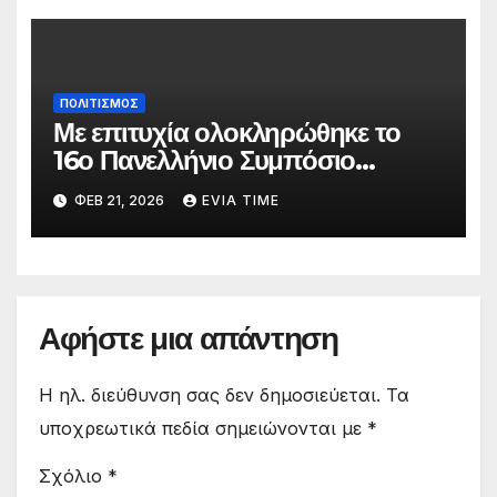
σκηνή
ΠΟΛΙΤΙΣΜΟΣ
Με επιτυχία ολοκληρώθηκε το
16ο Πανελλήνιο Συμπόσιο
Επικούρειας Φιλοσοφίας
ΦΕΒ 21, 2026
EVIA TIME
Αφήστε μια απάντηση
Η ηλ. διεύθυνση σας δεν δημοσιεύεται.
Τα
υποχρεωτικά πεδία σημειώνονται με
*
Σχόλιο
*