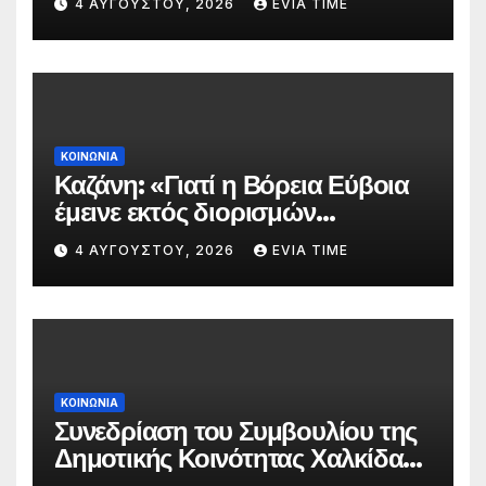
4 ΑΥΓΟΎΣΤΟΥ, 2026
EVIA TIME
πυρκαγιάς
ΚΟΙΝΩΝΙΑ
Καζάνη: «Γιατί η Βόρεια Εύβοια
έμεινε εκτός διορισμών
δασκάλων;»
4 ΑΥΓΟΎΣΤΟΥ, 2026
EVIA TIME
ΚΟΙΝΩΝΙΑ
Συνεδρίαση του Συμβουλίου της
Δημοτικής Κοινότητας Χαλκίδας
την 5 Αυγούστου