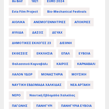
8ο Bmf
1821
EURO 2024
Evia Film Project
Bio-Mechanical Festivals
ΑΙΟΛΙΚΑ
ΑΝΕΜΟΓΕΝΝΗΤΡΙΕΣ
ΑΠΟΚΡΙΕΣ
ΑΥΛΙΔΑ
ΔΑΣΟΣ
ΔΕΥΑΧ
ΔΗΜΟΤΙΚΕΣ ΕΚΛΟΓΕΣ 23
ΔΙΕΘΝΗ
ΕΚΘΕΣΕΙΣ
ΕΚΚΛΗΣΙΑ
ΕΠΑΛ
ΕΥΒΟΙΑ
Θαλασσινό Καρναβάλι
ΚΑΙΡΟΣ
ΚΑΡΝΑΒΑΛΙ
ΛΑΛΟΝ ΥΔΩΡ
ΜΟΝΑΣΤΗΡΙΑ
ΜΟΥΣΙΚΗ
ΝΑΥΤΙΚΗ ΕΒΔΟΜΑΔΑ ΧΑΛΚΙΔΑΣ
ΝΕΑ ΑΡΤΑΚΗ
ΝΕΡΟ
Ναυτική Εβδομάδα Χαλκίδας
ΠΑΓΩΝΗΣ
ΠΑΝΗΓΥΡΙ
ΠΑΝΗΓΥΡΙΑ ΕΥΒΟΙΑ