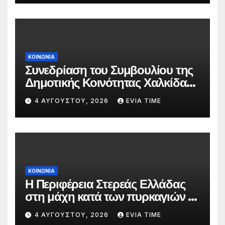
ΚΟΙΝΩΝΙΑ
Συνεδρίαση του Συμβουλίου της
Δημοτικής Κοινότητας Χαλκίδας
την 5 Αυγούστου
4 ΑΥΓΟΎΣΤΟΥ, 2026
EVIA TIME
ΚΟΙΝΩΝΙΑ
Η Περιφέρεια Στερεάς Ελλάδας
στη μάχη κατά των πυρκαγιών –
Δράσεις και στήριξη σε πέντε
4 ΑΥΓΟΎΣΤΟΥ, 2026
EVIA TIME
περιφερειακές ενότητες