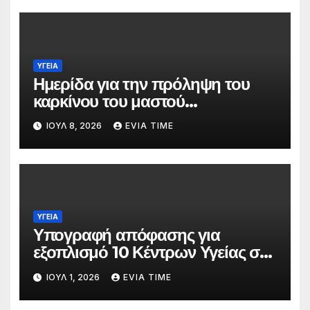
ΥΓΕΙΑ
Ημερίδα για την πρόληψη του
καρκίνου του μαστού
διοργανώνει ο Δήμος Χαλκιδέων
ΙΟΎΛ 8, 2026
EVIA TIME
ΥΓΕΙΑ
Υπογραφή απόφασης για
εξοπλισμό 10 Κέντρων Υγείας στη
Στερεά Ελλάδα
ΙΟΎΛ 1, 2026
EVIA TIME