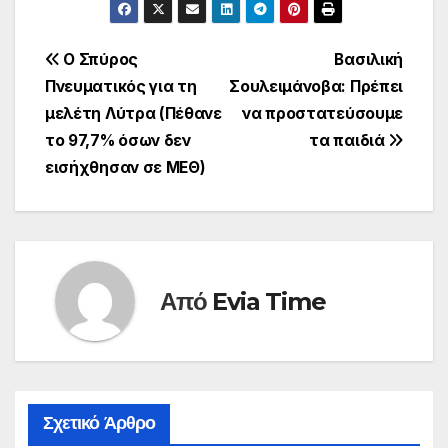
Πλοήγηση
Ο Σπύρος
Βασιλική
Πνευματικός για τη
Σουλειμάνοβα: Πρέπει
άρθρων
μελέτη Λύτρα (Πέθανε
να προστατεύσουμε
το 97,7% όσων δεν
τα παιδιά
εισήχθησαν σε ΜΕΘ)
Από
Evia Time
Σχετικό Άρθρο