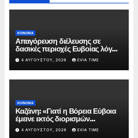
ΚΟΙΝΩΝΙΑ
Απαγόρευση διέλευσης σε
δασικές περιοχές Ευβοίας λόγω
πολύ υψηλού κινδύνου
4 ΑΥΓΟΎΣΤΟΥ, 2026
EVIA TIME
πυρκαγιάς
ΚΟΙΝΩΝΙΑ
Καζάνη: «Γιατί η Βόρεια Εύβοια
έμεινε εκτός διορισμών
δασκάλων;»
4 ΑΥΓΟΎΣΤΟΥ, 2026
EVIA TIME