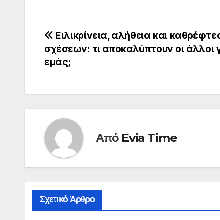
Πλοήγηση
Ειλικρίνεια, αλήθεια και καθρέφτε
σχέσεων: τι αποκαλύπτουν οι άλλοι 
άρθρων
εμάς;
Από
Evia Time
Σχετικό Άρθρο