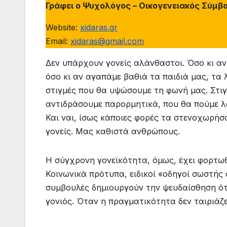
Γράφει ο Ψυχολόγος – Οικογενειακός Σύμβ
Website:
xidaras.gr
Email:
xidaras@gmail.com
Δεν υπάρχουν γονείς αλάνθαστοι. Όσο κι αν
όσο κι αν αγαπάμε βαθιά τα παιδιά μας, τα
στιγμές που θα υψώσουμε τη φωνή μας. Στι
αντιδράσουμε παρορμητικά, που θα πούμε λ
Και ναι, ίσως κάποιες φορές τα στενοχωρήσ
γονείς. Μας καθιστά ανθρώπους.
Η σύγχρονη γονεϊκότητα, όμως, έχει φορτωθ
Κοινωνικά πρότυπα, ειδικοί «οδηγοί σωστής
συμβουλές δημιουργούν την ψευδαίσθηση ότ
γονιός. Όταν η πραγματικότητα δεν ταιριάζει