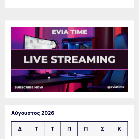
Αύγουστος 2026
Δ
Τ
Τ
Π
Π
Σ
Κ