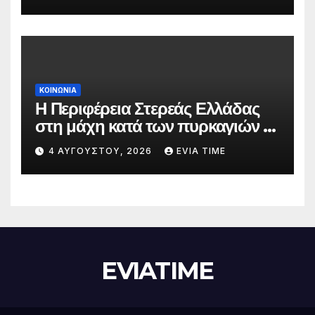
ΚΟΙΝΩΝΙΑ
Η Περιφέρεια Στερεάς Ελλάδας
στη μάχη κατά των πυρκαγιών –
Δράσεις και στήριξη σε πέντε
4 ΑΥΓΟΎΣΤΟΥ, 2026
EVIA TIME
περιφερειακές ενότητες
EVIATIME