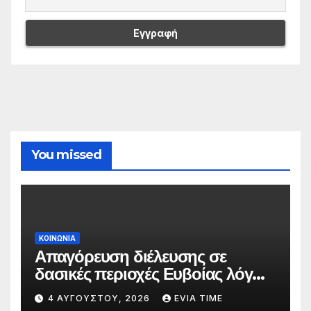
You missed
ΚΟΙΝΩΝΙΑ
Απαγόρευση διέλευσης σε
δασικές περιοχές Ευβοίας λόγω
πολύ υψηλού κινδύνου
4 ΑΥΓΟΎΣΤΟΥ, 2026
EVIA TIME
πυρκαγιάς