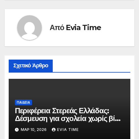
Από
Evia Time
Σχετικό Άρθρο
ΠΑΙΔΕΙΑ
Περιφέρεια Στερεάς Ελλάδας:
Δέσμευση για σχολεία χωρίς βία
με αφορμή την Πανελλήνια
ΜΑΡ 10, 2026
EVIA TIME
Ημέρα κατά της Σχολικής Βίας