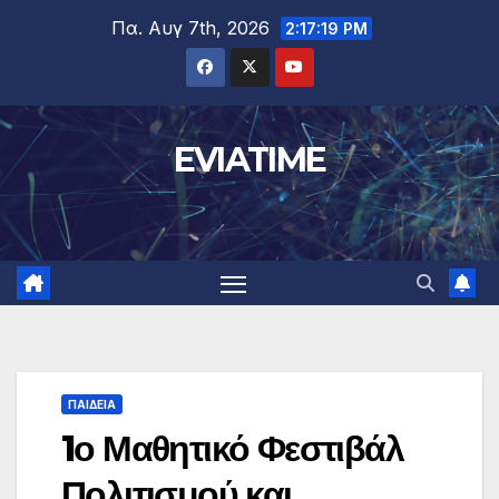
Μετάβαση
Πα. Αυγ 7th, 2026
2:17:20 PM
στο
περιεχόμενο
EVIATIME
ΠΑΙΔΕΙΑ
1ο Μαθητικό Φεστιβάλ
Πολιτισμού και