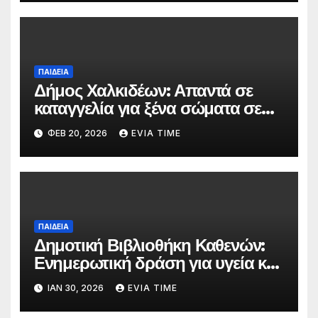
ΠΑΙΔΕΙΑ
Δήμος Χαλκιδέων: Απαντά σε
καταγγελία για ξένα σώματα σε
τρόφιμα βρεφονηπιακών
ΦΕΒ 20, 2026
EVIA TIME
σταθμών
ΠΑΙΔΕΙΑ
Δημοτική Βιβλιοθήκη Καθενών:
Ενημερωτική δράση για υγεία και
ευεξία στην εφηβεία στο
ΙΑΝ 30, 2026
EVIA TIME
Γυμνάσιο Στενής