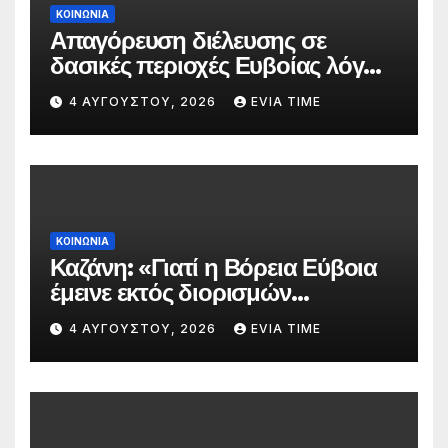
ΚΟΙΝΩΝΙΑ
Απαγόρευση διέλευσης σε
δασικές περιοχές Ευβοίας λόγω
πολύ υψηλού κινδύνου
4 ΑΥΓΟΎΣΤΟΥ, 2026
EVIA TIME
πυρκαγιάς
ΚΟΙΝΩΝΙΑ
Καζάνη: «Γιατί η Βόρεια Εύβοια
έμεινε εκτός διορισμών
δασκάλων;»
4 ΑΥΓΟΎΣΤΟΥ, 2026
EVIA TIME