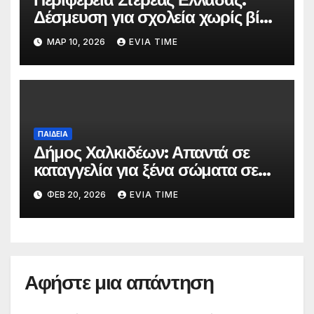
Δέσμευση για σχολεία χωρίς βία
με αφορμή την Πανελλήνια
ΜΑΡ 10, 2026
EVIA TIME
Ημέρα κατά της Σχολικής Βίας
ΠΑΙΔΕΙΑ
Δήμος Χαλκιδέων: Απαντά σε
καταγγελία για ξένα σώματα σε
τρόφιμα βρεφονηπιακών
ΦΕΒ 20, 2026
EVIA TIME
σταθμών
Αφήστε μια απάντηση