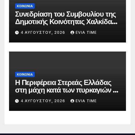
ΚΟΙΝΩΝΙΑ
Συνεδρίαση του Συμβουλίου της
Δημοτικής Κοινότητας Χαλκίδας
την 5 Αυγούστου
4 ΑΥΓΟΎΣΤΟΥ, 2026
EVIA TIME
ΚΟΙΝΩΝΙΑ
Η Περιφέρεια Στερεάς Ελλάδας
στη μάχη κατά των πυρκαγιών –
Δράσεις και στήριξη σε πέντε
4 ΑΥΓΟΎΣΤΟΥ, 2026
EVIA TIME
περιφερειακές ενότητες