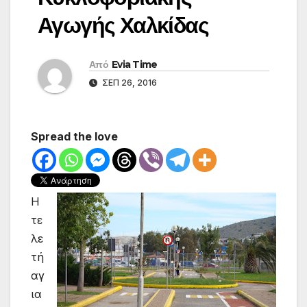
Αγωγής Χαλκίδας
Από
Evia Time
ΣΕΠ 26, 2016
Spread the love
Η
τε
λε
τή
αγ
ια