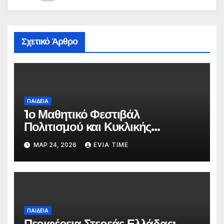
Σχετικό Άρθρο
ΠΑΙΔΕΙΑ
1ο Μαθητικό Φεστιβάλ
Πολιτισμού και Κυκλικής
Οικονομίας στο Λαογραφικό
ΜΑΡ 24, 2026
EVIA TIME
Μουσείο Κύμης
ΠΑΙΔΕΙΑ
Περιφέρεια Στερεάς Ελλάδας: