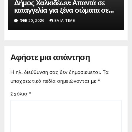
Δήμος Χαλκιδέων: Απαντά σε
καταγγελία για ξένα σώματα σε
τρόφιμα βρεφονηπιακών
ΦΕΒ 20, 2026
EVIA TIME
σταθμών
Αφήστε μια απάντηση
Η ηλ. διεύθυνση σας δεν δημοσιεύεται.
Τα
υποχρεωτικά πεδία σημειώνονται με
*
Σχόλιο
*