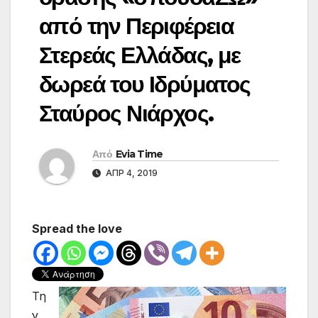
από την Περιφέρεια
Στερεάς Ελλάδας, με
δωρεά του Ιδρύματος
Σταύρος Νιάρχος.
Από
Evia Time
ΑΠΡ 4, 2019
Spread the love
Τη
ν