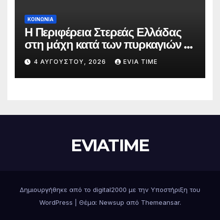
ΚΟΙΝΩΝΙΑ
Η Περιφέρεια Στερεάς Ελλάδας
στη μάχη κατά των πυρκαγιών –
Δράσεις και στήριξη σε πέντε
4 ΑΥΓΟΎΣΤΟΥ, 2026
EVIA TIME
περιφερειακές ενότητες
EVIATIME
Δημιουργήθηκε από το digital2000 με την Υποστήριξη του
WordPress
|
Θέμα: Newsup από
Themeansar
.