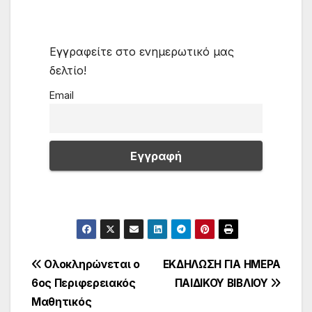
Εγγραφείτε στο ενημερωτικό μας
δελτίο!
Email
Πλοήγηση
Ολοκληρώνεται ο
ΕΚΔΗΛΩΣΗ ΓΙΑ ΗΜΕΡΑ
6ος Περιφερειακός
ΠΑΙΔΙΚΟΥ ΒΙΒΛΙΟΥ
άρθρων
Μαθητικός