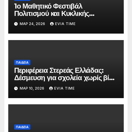
1ο Μαθητικό Φεστιβάλ
Πολιτισμού και Κυκλικής
Οικονομίας στο Λαογραφικό
ΜΑΡ 24, 2026
EVIA TIME
Μουσείο Κύμης
ΠΑΙΔΕΙΑ
Περιφέρεια Στερεάς Ελλάδας:
Δέσμευση για σχολεία χωρίς βία
με αφορμή την Πανελλήνια
ΜΑΡ 10, 2026
EVIA TIME
Ημέρα κατά της Σχολικής Βίας
ΠΑΙΔΕΙΑ