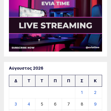
Αύγουστος 2026
Δ
Τ
Τ
Π
Π
Σ
Κ
1
2
3
4
5
6
7
8
9