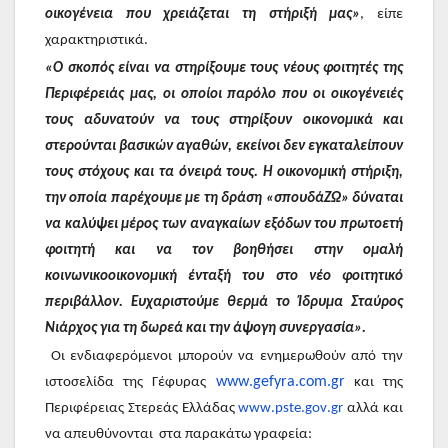
οικογένεια που χρειάζεται τη στήριξή μας»
, είπε
χαρακτηριστικά.
«Ο σκοπός είναι να στηρίξουμε τους νέους φοιτητές της
Περιφέρειάς μας, οι οποίοι παρόλο που οι οικογένειές
τους αδυνατούν να τους στηρίξουν οικονομικά και
στερούνται βασικών αγαθών, εκείνοι δεν εγκαταλείπουν
τους στόχους και τα όνειρά τους. Η οικονομική στήριξη,
την οποία παρέχουμε με τη δράση «σπουδάΖΩ» δύναται
να καλύψει μέρος των αναγκαίων εξόδων του πρωτοετή
φοιτητή και να τον βοηθήσει στην ομαλή
κοινωνικοοικονομική ένταξή του στο νέο φοιτητικό
περιβάλλον. Ευχαριστούμε θερμά το Ίδρυμα Σταύρος
Νιάρχος για τη δωρεά και την άψογη συνεργασία».
Οι ενδιαφερόμενοι μπορούν να ενημερωθούν από την
www
.
gefyra
.
com
.
gr
ιστοσελίδα της Γέφυρας
και της
Περιφέρειας Στερεάς Ελλάδας
www
.
pste
.
gov
.
gr
αλλά και
να απευθύνονται στα παρακάτω γραφεία: