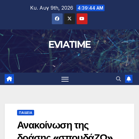
Μετάβαση
Κυ. Αυγ 9th, 2026
4:39:45 AM
στο
περιεχόμενο
EVIATIME
ΠΑΙΔΕΙΑ
Ανακοίνωση της
δράσης «σπουδάΖΩ»