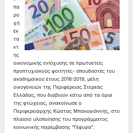
πα
ρο
χή
έκ
τα
κτ
ης
οικονομικής ενίσχυσης σε πρωτοετείς
προπτυχιακούς φοιτητές- σπουδαστές του
ακαδημαϊκού έτους 2018-2019, μέλη
οικογενειών της Περιφέρειας Στερεάς
Ελλάδας, που διαβιούν κάτω από τα όρια
της φτώχειας, ανακοίνωσε ο
Περιφερειάρχης Κώστας Μπακογιάννης, στο
πλαίσιο υλοποίησης του προγράμματος
κοινωνικής παρέμβασης “Γέφυρα”.