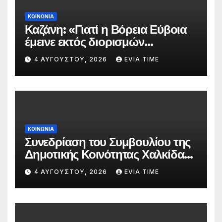
ΚΟΙΝΩΝΙΑ
Καζάνη: «Γιατί η Βόρεια Εύβοια
έμεινε εκτός διορισμών
δασκάλων;»
4 ΑΥΓΟΎΣΤΟΥ, 2026
EVIA TIME
ΚΟΙΝΩΝΙΑ
Συνεδρίαση του Συμβουλίου της
Δημοτικής Κοινότητας Χαλκίδας
την 5 Αυγούστου
4 ΑΥΓΟΎΣΤΟΥ, 2026
EVIA TIME