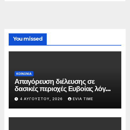
You missed
ΚΟΙΝΩΝΙΑ
Απαγόρευση διέλευσης σε
δασικές περιοχές Ευβοίας λόγω
πολύ υψηλού κινδύνου
4 ΑΥΓΟΎΣΤΟΥ, 2026
EVIA TIME
πυρκαγιάς