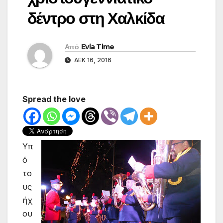
δέντρο στη Χαλκίδα
Από
Evia Time
ΔΕΚ 16, 2016
Spread the love
Υπ
ό
το
υς
ήχ
ου