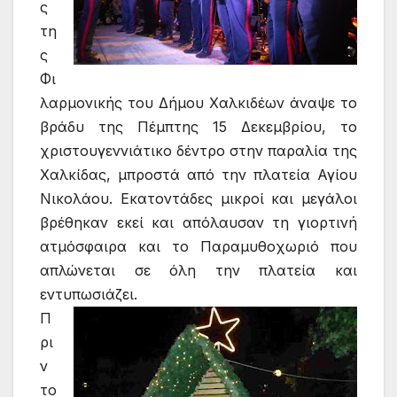
ς
τη
ς
Φι
λαρμονικής του Δήμου Χαλκιδέων άναψε το
βράδυ της Πέμπτης 15 Δεκεμβρίου, το
χριστουγεννιάτικο δέντρο στην παραλία της
Χαλκίδας, μπροστά από την πλατεία Αγίου
Νικολάου. Εκατοντάδες μικροί και μεγάλοι
βρέθηκαν εκεί και απόλαυσαν τη γιορτινή
ατμόσφαιρα και το Παραμυθοχωριό που
απλώνεται σε όλη την πλατεία και
εντυπωσιάζει.
Π
ρι
ν
το