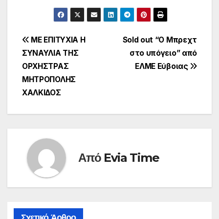
Πλοήγηση
ΜΕ ΕΠΙΤΥΧΙΑ Η
Sold out “Ο Μπρεχτ
ΣΥΝΑΥΛΙΑ ΤΗΣ
στο υπόγειο” από
άρθρων
ΟΡΧΗΣΤΡΑΣ
ΕΛΜΕ Εύβοιας
ΜΗΤΡΟΠΟΛΗΣ
ΧΑΛΚΙΔΟΣ
Από
Evia Time
Σχετικό Άρθρο