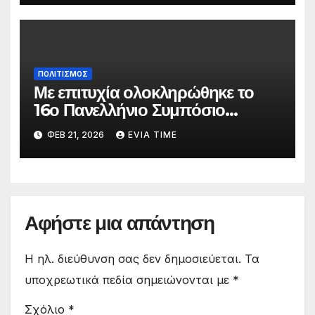
σκηνή
ΠΟΛΙΤΙΣΜΟΣ
Με επιτυχία ολοκληρώθηκε το
16ο Πανελλήνιο Συμπόσιο
Επικούρειας Φιλοσοφίας
ΦΕΒ 21, 2026
EVIA TIME
Αφήστε μια απάντηση
Η ηλ. διεύθυνση σας δεν δημοσιεύεται.
Τα
υποχρεωτικά πεδία σημειώνονται με
*
Σχόλιο
*