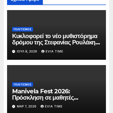
ΠΟΛΙΤΙΣΜΟΣ
Κυκλοφορεί το νέο μυθιστόρημα
δρόμου της Στεφανίας Ρουλάκη
«Το Βανάκι»
ΙΟΎΛ 8, 2026
EVIA TIME
ΠΟΛΙΤΙΣΜΟΣ
Manivela Fest 2026:
Πρόσκληση σε μαθητές
Γυμνασίου και Λυκείου της
ΜΑΡ 7, 2026
EVIA TIME
Εύβοιας για συμμετοχή στη