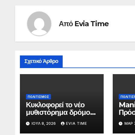
Από
Evia Time
Σχετικό Άρθρο
ΠΟΛΙΤΙΣΜΟΣ
ΠΟΛΙΤΙ
Κυκλοφορεί το νέο
Mani
μυθιστόρημα δρόμου
Πρόσ
της Στεφανίας
μαθη
ΙΟΎΛ 8, 2026
EVIA TIME
ΜΑΡ 7
Ρουλάκη «Το Βανάκι»
Λυκε
για 