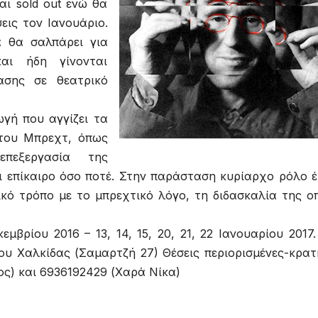
αι sold out ενώ θα
ις τον Ιανουάριο.
α θα σαλπάρει για
αι ήδη γίνονται
ασης σε θεατρικό
γή που αγγίζει τα
 του Μπρεχτ, όπως
πεξεργασία της
 επίκαιρο όσο ποτέ. Στην παράσταση κυρίαρχο ρόλο έ
ικό τρόπο με το μπρεχτικό λόγο, τη διδασκαλία της ο
μβρίου 2016 – 13, 14, 15, 20, 21, 22 Ιανουαρίου 2017
ου Χαλκίδας (Σαμαρτζή 27) Θέσεις περιορισμένες-κρατ
ς) και 6936192429 (Χαρά Νίκα)