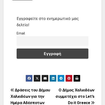
Εγγραφείτε στο ενημερωτικό μας
δελτίο!
Email
Πλοήγηση
Δράσεις του Δήμου
Ο Δήμος Χαλκιδέων
Χαλκιδέων για την
συμμετέχει στο Let’s
άρθρων
Ημέρα Αδέσποτων
Do it Greece