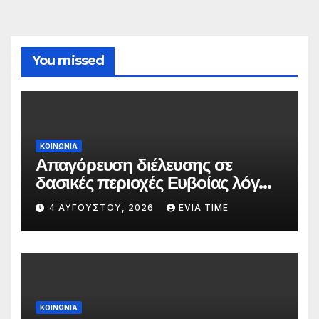
You missed
ΚΟΙΝΩΝΙΑ
Απαγόρευση διέλευσης σε
δασικές περιοχές Ευβοίας λόγω
πολύ υψηλού κινδύνου
4 ΑΥΓΟΎΣΤΟΥ, 2026
EVIA TIME
πυρκαγιάς
ΚΟΙΝΩΝΙΑ