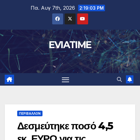
Μετάβαση
Πα. Αυγ 7th, 2026
2:19:04 PM
στο
περιεχόμενο
EVIATIME
ΠΕΡΙΒΑΛΛΟΝ
Δεσμεύτηκε ποσό 4,5
εκ. ΕΥΡΩ για τις