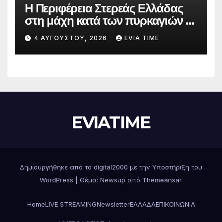
Η Περιφέρεια Στερεάς Ελλάδας
στη μάχη κατά των πυρκαγιών –
Δράσεις και στήριξη σε πέντε
4 ΑΥΓΟΎΣΤΟΥ, 2026
EVIA TIME
περιφερειακές ενότητες
EVIATIME
Δημιουργήθηκε από το digital2000 με την Υποστήριξη του
WordPress
|
Θέμα: Newsup από
Themeansar
.
Home
LIVE STREAMING
Newsletter
ΕΛΛΑΔΑ
ΕΠΙΚΟΙΝΩΝΙΑ