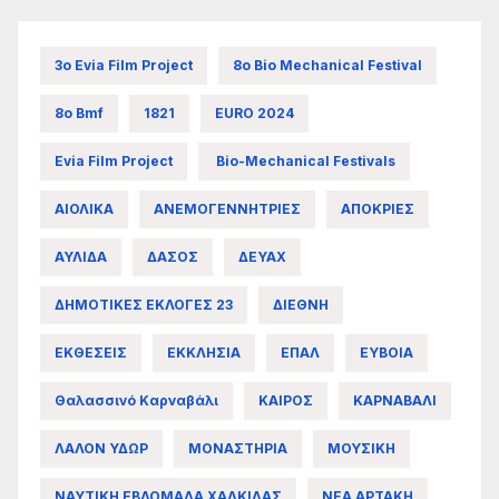
3ο Evia Film Project
8ο Bio Mechanical Festival
8ο Bmf
1821
EURO 2024
Evia Film Project
Bio-Mechanical Festivals
ΑΙΟΛΙΚΑ
ΑΝΕΜΟΓΕΝΝΗΤΡΙΕΣ
ΑΠΟΚΡΙΕΣ
ΑΥΛΙΔΑ
ΔΑΣΟΣ
ΔΕΥΑΧ
ΔΗΜΟΤΙΚΕΣ ΕΚΛΟΓΕΣ 23
ΔΙΕΘΝΗ
ΕΚΘΕΣΕΙΣ
ΕΚΚΛΗΣΙΑ
ΕΠΑΛ
ΕΥΒΟΙΑ
Θαλασσινό Καρναβάλι
ΚΑΙΡΟΣ
ΚΑΡΝΑΒΑΛΙ
ΛΑΛΟΝ ΥΔΩΡ
ΜΟΝΑΣΤΗΡΙΑ
ΜΟΥΣΙΚΗ
ΝΑΥΤΙΚΗ ΕΒΔΟΜΑΔΑ ΧΑΛΚΙΔΑΣ
ΝΕΑ ΑΡΤΑΚΗ