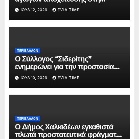
Χαλκίδα τον Αύγουστο
ΙΟΎΛ 12, 2026
EVIA TIME
ΠΕΡΙΒΑΛΛΟΝ
Ο Σύλλογος “Σιδερίτης”
ενημερώνει για την προστασία
προσωπικών δεδομένων
ΙΟΎΛ 10, 2026
EVIA TIME
ΠΕΡΙΒΑΛΛΟΝ
Ο Δήμος Χαλκιδέων εγκαθιστά
πλωτά προστατευτικά φράγματα