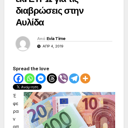
διαβρώσεις στην
Αυλίδα
Από
Evia Time
ΑΠΡ 4, 2019
Spread the love
Έ
φε
ρα
ν
απ