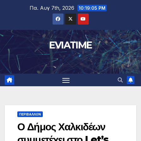
Μετάβαση
Πα. Αυγ 7th, 2026
10:19:06 PM
στο
περιεχόμενο
EVIATIME
ΠΕΡΙΒΑΛΛΟΝ
Ο Δήμος Χαλκιδέων
συμμετέχει στο Let’s