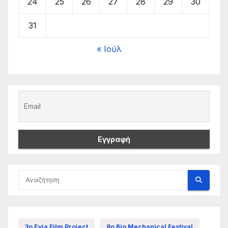
24
25
26
27
28
29
30
31
« Ιούλ
3ο Evia Film Project
8ο Bio Mechanical Festival