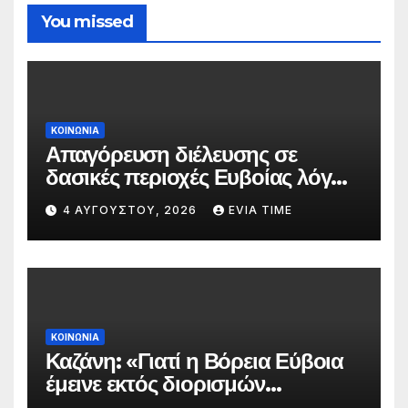
You missed
ΚΟΙΝΩΝΙΑ
Απαγόρευση διέλευσης σε
δασικές περιοχές Ευβοίας λόγω
πολύ υψηλού κινδύνου
4 ΑΥΓΟΎΣΤΟΥ, 2026
EVIA TIME
πυρκαγιάς
ΚΟΙΝΩΝΙΑ
Καζάνη: «Γιατί η Βόρεια Εύβοια
έμεινε εκτός διορισμών
δασκάλων;»