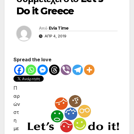
Do it Greece
Από
Evia Time
ΑΠΡ 4, 2019
Spread the love
Π
αρ
ών
στ
η
με