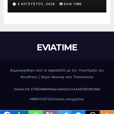
Δράσεις και στήριξη σε πέντε
4 ΑΥΓΟΎΣΤΟΥ, 2026
EVIA TIME
περιφερειακές ενότητες
EVIATIME
Δημιουργήθηκε από το digital2000 με την Υποστήριξη του
WordPress
|
Θέμα: Newsup από
Themeansar
.
Home
LIVE STREAMING
Newsletter
ΕΛΛΑΔΑ
ΕΠΙΚΟΙΝΩΝΙΑ
ΗΜΕΡΟΛΟΓΙΟ
Πολιτική απορρήτου