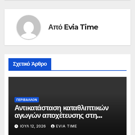
Από
Evia Time
Σχετικό Άρθρο
ΠΕΡΙΒΑΛΛΟΝ
Αντικατάσταση καταθλιπτικών
αγωγών αποχέτευσης στη
Χαλκίδα τον Αύγουστο
ΙΟΎΛ 12, 2026
EVIA TIME