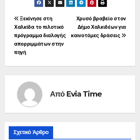
Πλοήγηση
Ξεκίνησε στη
Χρυσό βραβείο στον
Χαλκίδα το πιλοτικό
Δήμο Χαλκιδέων για
άρθρων
πρόγραμμα διαλογής
καινοτόμες δράσεις
απορριμμάτων στην
πηγή
Από
Evia Time
Σχετικό Άρθρο