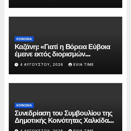
πυρκαγιάς
ΚΟΙΝΩΝΙΑ
Καζάνη: «Γιατί η Βόρεια Εύβοια
έμεινε εκτός διορισμών
δασκάλων;»
4 ΑΥΓΟΎΣΤΟΥ, 2026
EVIA TIME
ΚΟΙΝΩΝΙΑ
Συνεδρίαση του Συμβουλίου της
Δημοτικής Κοινότητας Χαλκίδας
την 5 Αυγούστου
4 ΑΥΓΟΎΣΤΟΥ, 2026
EVIA TIME