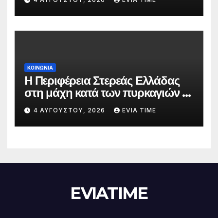
ΚΟΙΝΩΝΙΑ
Η Περιφέρεια Στερεάς Ελλάδας
στη μάχη κατά των πυρκαγιών –
Δράσεις και στήριξη σε πέντε
4 ΑΥΓΟΎΣΤΟΥ, 2026
EVIA TIME
περιφερειακές ενότητες
EVIATIME