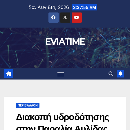
Μετάβαση
Σα. Αυγ 8th, 2026
3:37:56 AM
στο
περιεχόμενο
EVIATIME
ΠΕΡΙΒΑΛΛΟΝ
Διακοπή υδροδότησης
στην Παραλία Αυλίδας