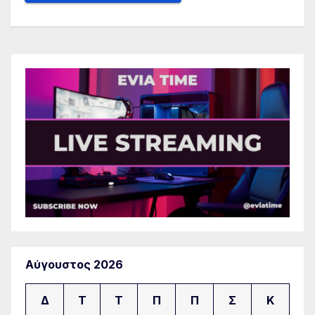
Αύγουστος 2026
Δ
Τ
Τ
Π
Π
Σ
Κ