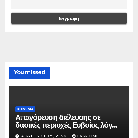
You missed
ΚΟΙΝΩΝΙΑ
Απαγόρευση διέλευσης σε
δασικές περιοχές Ευβοίας λόγω
πολύ υψηλού κινδύνου
4 ΑΥΓΟΎΣΤΟΥ, 2026
EVIA TIME