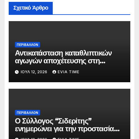
Σχετικό Άρθρο
ΠΕΡΙΒΑΛΛΟΝ
Αντικατάσταση καταθλιπτικών
αγωγών αποχέτευσης στη
Χαλκίδα τον Αύγουστο
ΙΟΎΛ 12, 2026
EVIA TIME
ΠΕΡΙΒΑΛΛΟΝ
Ο Σύλλογος “Σιδερίτης”
ενημερώνει για την προστασία
προσωπικών δεδομένων