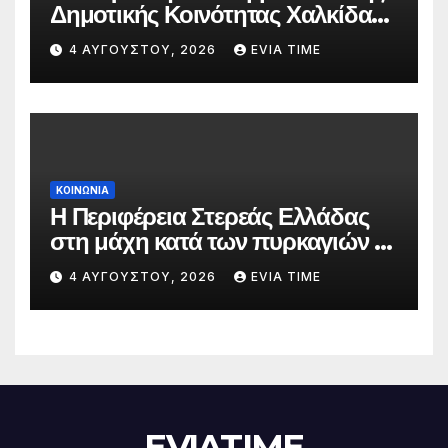
Δημοτικής Κοινότητας Χαλκίδας
την 5 Αυγούστου
4 ΑΥΓΟΎΣΤΟΥ, 2026
EVIA TIME
ΚΟΙΝΩΝΙΑ
Η Περιφέρεια Στερεάς Ελλάδας
στη μάχη κατά των πυρκαγιών –
Δράσεις και στήριξη σε πέντε
4 ΑΥΓΟΎΣΤΟΥ, 2026
EVIA TIME
περιφερειακές ενότητες
EVIATIME