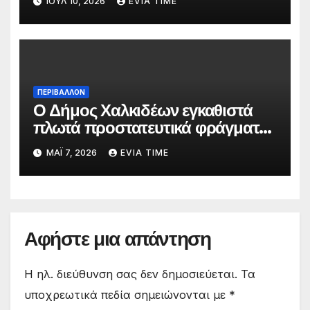
ΙΟΎΛ 10, 2026
EVIA TIME
ΠΕΡΙΒΑΛΛΟΝ
Ο Δήμος Χαλκιδέων εγκαθιστά
πλωτά προστατευτικά φράγματα
στις παραλίες του
ΜΆΙ 7, 2026
EVIA TIME
Αφήστε μια απάντηση
Η ηλ. διεύθυνση σας δεν δημοσιεύεται.
Τα
υποχρεωτικά πεδία σημειώνονται με
*