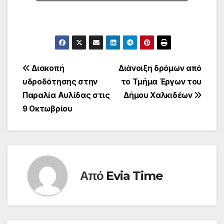
Πλοήγηση
Διακοπή
Διάνοιξη δρόμων από
υδροδότησης στην
το Τμήμα Έργων του
άρθρων
Παραλία Αυλίδας στις
Δήμου Χαλκιδέων
9 Οκτωβρίου
Από
Evia Time