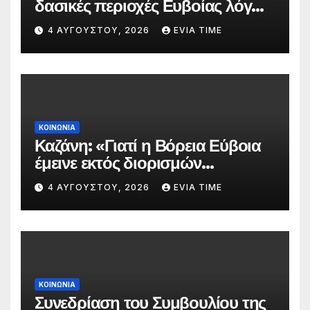
δασικές περιοχές Ευβοίας λόγω
πολύ υψηλού κινδύνου
4 ΑΥΓΟΎΣΤΟΥ, 2026
EVIA TIME
πυρκαγιάς
ΚΟΙΝΩΝΙΑ
Καζάνη: «Γιατί η Βόρεια Εύβοια
έμεινε εκτός διορισμών
δασκάλων;»
4 ΑΥΓΟΎΣΤΟΥ, 2026
EVIA TIME
ΚΟΙΝΩΝΙΑ
Συνεδρίαση του Συμβουλίου της