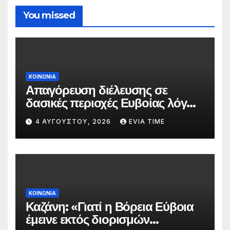
You missed
ΚΟΙΝΩΝΙΑ
Απαγόρευση διέλευσης σε
δασικές περιοχές Ευβοίας λόγω
πολύ υψηλού κινδύνου
4 ΑΥΓΟΎΣΤΟΥ, 2026
EVIA TIME
πυρκαγιάς
ΚΟΙΝΩΝΙΑ
Καζάνη: «Γιατί η Βόρεια Εύβοια
έμεινε εκτός διορισμών