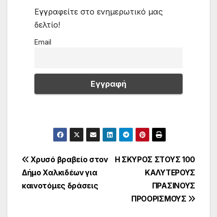
Εγγραφείτε στο ενημερωτικό μας
δελτίο!
Email
Πλοήγηση
Χρυσό βραβείο στον
Η ΣΚΥΡΟΣ ΣΤΟΥΣ 100
Δήμο Χαλκιδέων για
ΚΑΛΥΤΕΡΟΥΣ
άρθρων
καινοτόμες δράσεις
ΠΡΑΣΙΝΟΥΣ
ΠΡΟΟΡΙΣΜΟΥΣ