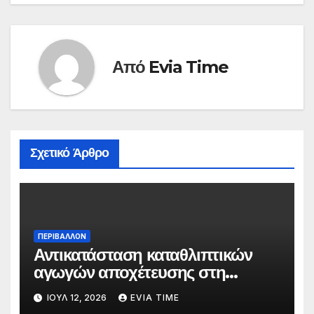
Από
Evia Time
Σχετικό Άρθρο
ΠΕΡΙΒΑΛΛΟΝ
Αντικατάσταση καταθλιπτικών
αγωγών αποχέτευσης στη
Χαλκίδα τον Αύγουστο
ΙΟΎΛ 12, 2026
EVIA TIME