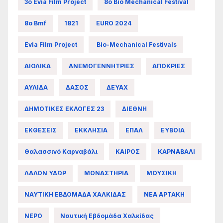
3ο Evia Film Project
8ο Bio Mechanical Festival
8ο Bmf
1821
EURO 2024
Evia Film Project
Bio-Mechanical Festivals
ΑΙΟΛΙΚΑ
ΑΝΕΜΟΓΕΝΝΗΤΡΙΕΣ
ΑΠΟΚΡΙΕΣ
ΑΥΛΙΔΑ
ΔΑΣΟΣ
ΔΕΥΑΧ
ΔΗΜΟΤΙΚΕΣ ΕΚΛΟΓΕΣ 23
ΔΙΕΘΝΗ
ΕΚΘΕΣΕΙΣ
ΕΚΚΛΗΣΙΑ
ΕΠΑΛ
ΕΥΒΟΙΑ
Θαλασσινό Καρναβάλι
ΚΑΙΡΟΣ
ΚΑΡΝΑΒΑΛΙ
ΛΑΛΟΝ ΥΔΩΡ
ΜΟΝΑΣΤΗΡΙΑ
ΜΟΥΣΙΚΗ
ΝΑΥΤΙΚΗ ΕΒΔΟΜΑΔΑ ΧΑΛΚΙΔΑΣ
ΝΕΑ ΑΡΤΑΚΗ
ΝΕΡΟ
Ναυτική Εβδομάδα Χαλκίδας