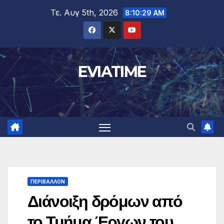
Μετάβαση
Τε. Αυγ 5th, 2026
8:10:29 AM
στο
περιεχόμενο
EVIATIME
ΠΕΡΙΒΑΛΛΟΝ
Διάνοιξη δρόμων από
το Τμήμα Έργων του