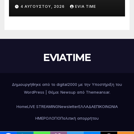
Δράσεις και στήριξη σε πέντε
4 ΑΥΓΟΎΣΤΟΥ, 2026
EVIA TIME
περιφερειακές ενότητες
EVIATIME
Δημιουργήθηκε από το digital2000 με την Υποστήριξη του
WordPress
|
Θέμα: Newsup από
Themeansar
.
Home
LIVE STREAMING
Newsletter
ΕΛΛΑΔΑ
ΕΠΙΚΟΙΝΩΝΙΑ
ΗΜΕΡΟΛΟΓΙΟ
Πολιτική απορρήτου