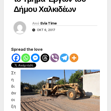
Δήμου Χαλκιδέων
Από
Evia Time
ΟΚΤ 6, 2017
Spread the love
Στ
η
δι
άν
οι
ξη