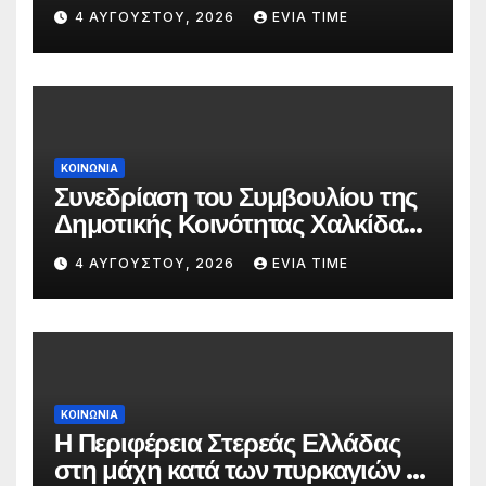
δασκάλων;»
4 ΑΥΓΟΎΣΤΟΥ, 2026
EVIA TIME
ΚΟΙΝΩΝΙΑ
Συνεδρίαση του Συμβουλίου της
Δημοτικής Κοινότητας Χαλκίδας
την 5 Αυγούστου
4 ΑΥΓΟΎΣΤΟΥ, 2026
EVIA TIME
ΚΟΙΝΩΝΙΑ
Η Περιφέρεια Στερεάς Ελλάδας
στη μάχη κατά των πυρκαγιών –