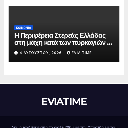
ΚΟΙΝΩΝΙΑ
Η Περιφέρεια Στερεάς Ελλάδας
στη μάχη κατά των πυρκαγιών –
Δράσεις και στήριξη σε πέντε
4 ΑΥΓΟΎΣΤΟΥ, 2026
EVIA TIME
περιφερειακές ενότητες
EVIATIME
Δημιουργήθηκε από το digital2000 με την Υποστήριξη του