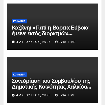
ΚΟΙΝΩΝΙΑ
Καζάνη: «Γιατί η Βόρεια Εύβοια
έμεινε εκτός διορισμών
δασκάλων;»
4 ΑΥΓΟΎΣΤΟΥ, 2026
EVIA TIME
ΚΟΙΝΩΝΙΑ
Συνεδρίαση του Συμβουλίου της
Δημοτικής Κοινότητας Χαλκίδας
την 5 Αυγούστου
4 ΑΥΓΟΎΣΤΟΥ, 2026
EVIA TIME