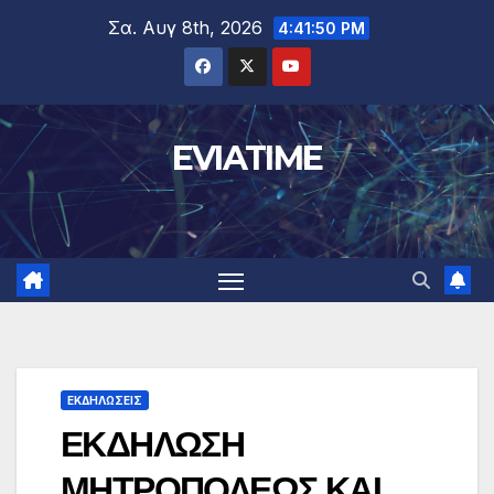
Μετάβαση
Σα. Αυγ 8th, 2026
4:41:51 PM
στο
περιεχόμενο
EVIATIME
ΕΚΔΗΛΩΣΕΙΣ
ΕΚΔΗΛΩΣΗ
ΜΗΤΡΟΠΟΛΕΩΣ ΚΑΙ