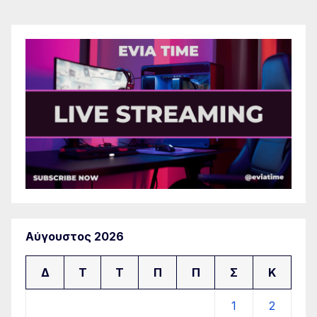
Αύγουστος 2026
Δ
Τ
Τ
Π
Π
Σ
Κ
1
2