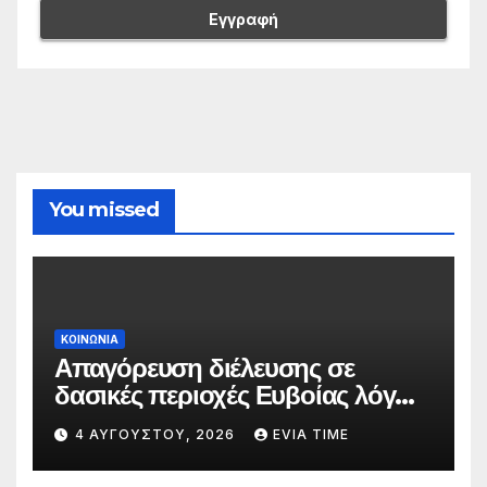
You missed
ΚΟΙΝΩΝΙΑ
Απαγόρευση διέλευσης σε
δασικές περιοχές Ευβοίας λόγω
πολύ υψηλού κινδύνου
4 ΑΥΓΟΎΣΤΟΥ, 2026
EVIA TIME
πυρκαγιάς