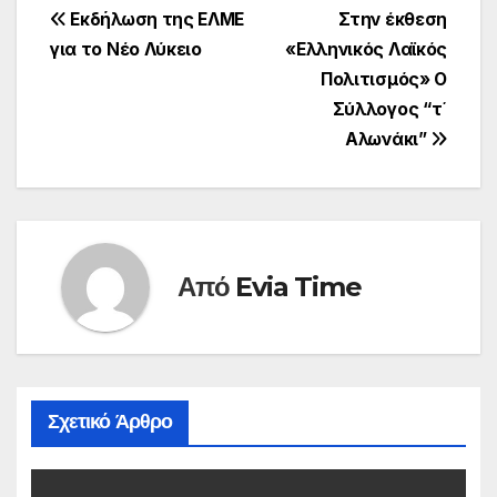
Πλοήγηση
Εκδήλωση της ΕΛΜΕ
Στην έκθεση
για το Νέο Λύκειο
«Ελληνικός Λαϊκός
άρθρων
Πολιτισμός» Ο
Σύλλογoς “τ΄
Αλωνάκι”
Από
Evia Time
Σχετικό Άρθρο