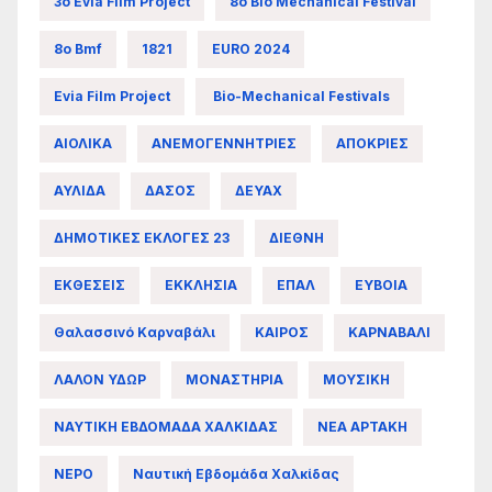
3ο Evia Film Project
8ο Bio Mechanical Festival
8ο Bmf
1821
EURO 2024
Evia Film Project
Bio-Mechanical Festivals
ΑΙΟΛΙΚΑ
ΑΝΕΜΟΓΕΝΝΗΤΡΙΕΣ
ΑΠΟΚΡΙΕΣ
ΑΥΛΙΔΑ
ΔΑΣΟΣ
ΔΕΥΑΧ
ΔΗΜΟΤΙΚΕΣ ΕΚΛΟΓΕΣ 23
ΔΙΕΘΝΗ
ΕΚΘΕΣΕΙΣ
ΕΚΚΛΗΣΙΑ
ΕΠΑΛ
ΕΥΒΟΙΑ
Θαλασσινό Καρναβάλι
ΚΑΙΡΟΣ
ΚΑΡΝΑΒΑΛΙ
ΛΑΛΟΝ ΥΔΩΡ
ΜΟΝΑΣΤΗΡΙΑ
ΜΟΥΣΙΚΗ
ΝΑΥΤΙΚΗ ΕΒΔΟΜΑΔΑ ΧΑΛΚΙΔΑΣ
ΝΕΑ ΑΡΤΑΚΗ
ΝΕΡΟ
Ναυτική Εβδομάδα Χαλκίδας