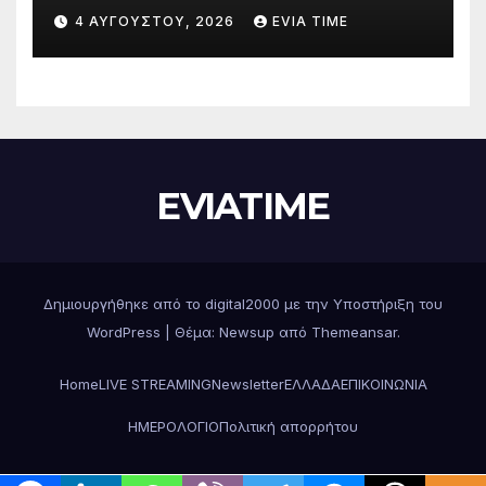
Δράσεις και στήριξη σε πέντε
4 ΑΥΓΟΎΣΤΟΥ, 2026
EVIA TIME
περιφερειακές ενότητες
EVIATIME
Δημιουργήθηκε από το digital2000 με την Υποστήριξη του
WordPress
|
Θέμα: Newsup από
Themeansar
.
Home
LIVE STREAMING
Newsletter
ΕΛΛΑΔΑ
ΕΠΙΚΟΙΝΩΝΙΑ
ΗΜΕΡΟΛΟΓΙΟ
Πολιτική απορρήτου