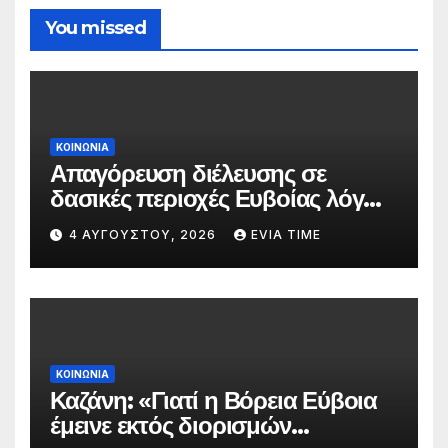
You missed
ΚΟΙΝΩΝΙΑ
Απαγόρευση διέλευσης σε
δασικές περιοχές Ευβοίας λόγω
πολύ υψηλού κινδύνου
4 ΑΥΓΟΎΣΤΟΥ, 2026
EVIA TIME
πυρκαγιάς
ΚΟΙΝΩΝΙΑ
Καζάνη: «Γιατί η Βόρεια Εύβοια
έμεινε εκτός διορισμών