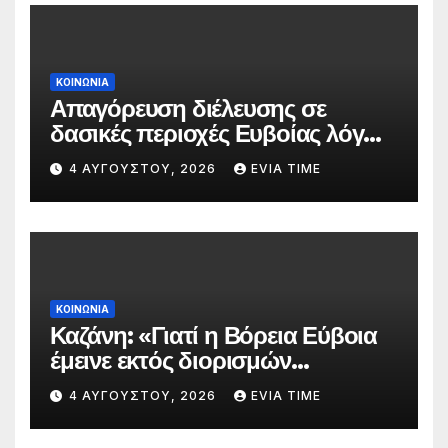
ΚΟΙΝΩΝΙΑ
Απαγόρευση διέλευσης σε
δασικές περιοχές Ευβοίας λόγω
πολύ υψηλού κινδύνου
4 ΑΥΓΟΎΣΤΟΥ, 2026
EVIA TIME
πυρκαγιάς
ΚΟΙΝΩΝΙΑ
Καζάνη: «Γιατί η Βόρεια Εύβοια
έμεινε εκτός διορισμών
δασκάλων;»
4 ΑΥΓΟΎΣΤΟΥ, 2026
EVIA TIME