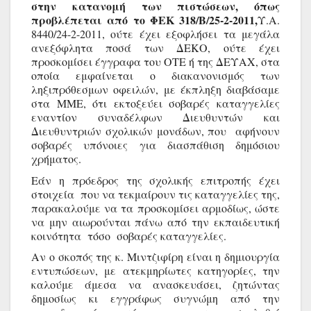
στην κατανομή των πιστώσεων, όπως 
προβλέπεται από το ΦΕΚ 318/Β/25-2-2011,
Υ.Α.
8440/24-2-2011, ούτε έχει εξοφλήσει τα μεγάλα 
ανεξόφλητα ποσά των ΔΕΚΟ, ούτε έχει 
προσκομίσει έγγραφα του ΟΤΕ ή της ΔΕΥΑΧ, στα 
οποία εμφαίνεται ο διακανονισμός των 
ληξιπρόθεσμων οφειλών, με έκπληξη διαβάσαμε 
στα ΜΜΕ, ότι εκτοξεύει σοβαρές καταγγελίες 
εναντίον συναδέλφων Διευθυντών και 
Διευθυντριών σχολικών μονάδων, που  αφήνουν 
σοβαρές υπόνοιες για διασπάθιση δημόσιου 
χρήματος. 
Εάν η πρόεδρος της σχολικής επιτροπής έχει 
στοιχεία  που να τεκμαίρουν τις καταγγελίες της, 
παρακαλούμε να τα προσκομίσει αρμοδίως, ώστε 
να μην αιωρούνται πάνω από την εκπαιδευτική 
κοινότητα  τόσο  σοβαρές καταγγελίες.
Αν ο σκοπός της κ. Μιντζιφίρη είναι η δημιουργία 
εντυπώσεων, με ατεκμηρίωτες κατηγορίες, την 
καλούμε άμεσα να ανασκευάσει, ζητώντας 
δημοσίως κι εγγράφως συγνώμη από την 