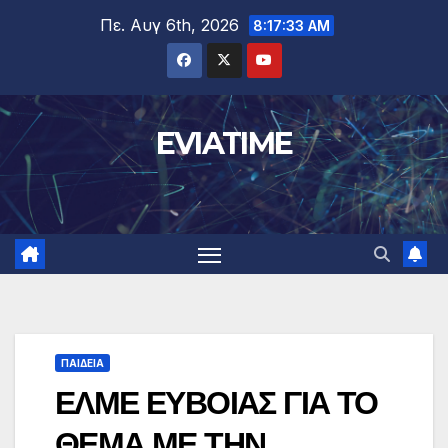
Μετάβαση
Πε. Αυγ 6th, 2026
8:17:34 AM
στο
περιεχόμενο
EVIATIME
ΠΑΙΔΕΙΑ
ΕΛΜΕ ΕΥΒΟΙΑΣ ΓΙΑ ΤΟ
ΘΕΜΑ ΜΕ ΤΗΝ