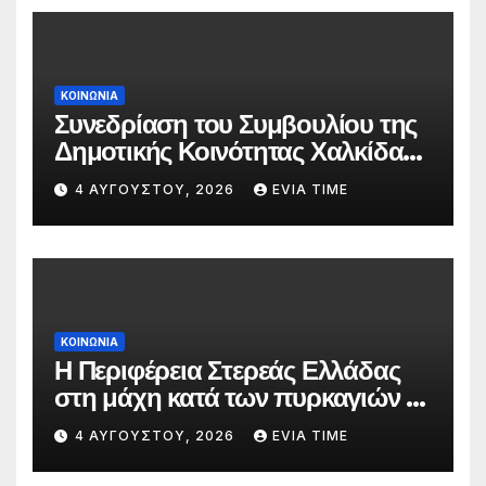
ΚΟΙΝΩΝΙΑ
Συνεδρίαση του Συμβουλίου της
Δημοτικής Κοινότητας Χαλκίδας
την 5 Αυγούστου
4 ΑΥΓΟΎΣΤΟΥ, 2026
EVIA TIME
ΚΟΙΝΩΝΙΑ
Η Περιφέρεια Στερεάς Ελλάδας
στη μάχη κατά των πυρκαγιών –
Δράσεις και στήριξη σε πέντε
4 ΑΥΓΟΎΣΤΟΥ, 2026
EVIA TIME
περιφερειακές ενότητες