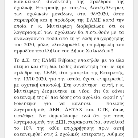
διαδικτυακή συνάντηση της προέδρου της 
σχολικής Επιτροπής με τους/τις Δ/ντές/Δ/ντριες 
των σχολικών μονάδων, στις 9/9/2020, όπου 
παρευρέθη και η πρόεδρος της ΕΛΜΕ κατά την 
οποία η κ. Μιντζιφίρη διαβεβαίωσε ότι οι 
λογαριασμοί των σχολείων θα πιστωθούν με τα 
αναλογούντα ποσά από τη γ’ δόση επιχορήγησης 
του 2020, μόλις ολοκληρωθεί η επιμόρφωση του 
αρμοδίου υπαλλήλου του Δήμου Χαλκιδέων!! 
Το Δ.Σ. της ΕΛΜΕ Εύβοιας επανήλθε με το ίδιο 
αίτημα και στη δια ζώσης συνάντηση του με την 
πρόεδρο της ΣΕΔΕ, στα γραφεία της Επιτροπής, 
την 13/10 2020, για την οποία, έχετε ενημερωθεί, 
με σχετική επιστολή. Στη συνάντηση  αυτή, η κ. 
Μιντζιφίρη δεσμεύτηκε εκ νέου, ότι θα κάνει 
κατανομή της δ’ πια δόσης στα σχολεία, αφού η γ’ 
ξοδεύτηκε για να καλύψει  παλιούς 
λογαριασμούς ΔΕΗ, ΔΕΥΑΧ και ΟΤΕ, όπως 
ειπώθηκε. Να σημειώσουμε εδώ ότι για τους 
λογαριασμούς της ΔΕΗ, παρακρατείται συνολικά 
το 10% της κάθε επιχορήγησης πριν αυτή 
κατανεμηθεί στις 2 σχολικές επιτροπές, Α/θμιας 