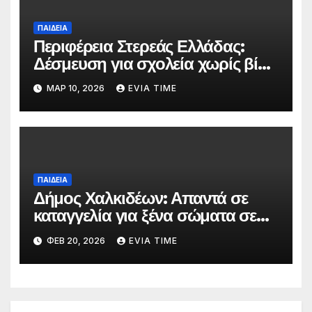
ΠΑΙΔΕΙΑ
Περιφέρεια Στερεάς Ελλάδας:
Δέσμευση για σχολεία χωρίς βία
με αφορμή την Πανελλήνια
ΜΑΡ 10, 2026
EVIA TIME
Ημέρα κατά της Σχολικής Βίας
ΠΑΙΔΕΙΑ
Δήμος Χαλκιδέων: Απαντά σε
καταγγελία για ξένα σώματα σε
τρόφιμα βρεφονηπιακών
ΦΕΒ 20, 2026
EVIA TIME
σταθμών