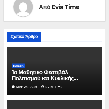
Από
Evia Time
Σχετικό Άρθρο
ΠΑΙΔΕΙΑ
1ο Μαθητικό Φεστιβάλ
Πολιτισμού και Κυκλικής
Οικονομίας στο Λαογραφικό
ΜΑΡ 24, 2026
EVIA TIME
Μουσείο Κύμης