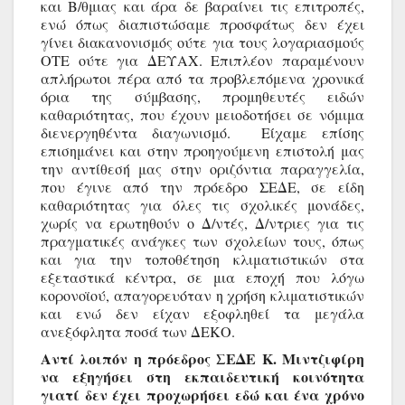
και Β/θμιας και άρα δε βαραίνει τις επιτροπές, 
ενώ όπως διαπιστώσαμε προσφάτως δεν έχει 
γίνει διακανονισμός ούτε για τους λογαριασμούς 
ΟΤΕ ούτε για ΔΕΥΑΧ. Επιπλέον παραμένουν 
απλήρωτοι πέρα από τα προβλεπόμενα χρονικά 
όρια της σύμβασης, προμηθευτές ειδών 
καθαριότητας, που έχουν μειοδοτήσει σε νόμιμα 
διενεργηθέντα διαγωνισμό.  Είχαμε επίσης 
επισημάνει και στην προηγούμενη επιστολή μας 
την αντίθεσή μας στην οριζόντια παραγγελία, 
που έγινε από την πρόεδρο ΣΕΔΕ, σε είδη 
καθαριότητας για όλες τις σχολικές μονάδες, 
χωρίς να ερωτηθούν ο Δ/ντές, Δ/ντριες για τις 
πραγματικές ανάγκες των σχολείων τους, όπως 
και για την τοποθέτηση κλιματιστικών στα 
εξεταστικά κέντρα, σε μια εποχή που λόγω 
κορονοϊού, απαγορευόταν η χρήση κλιματιστικών 
και ενώ δεν είχαν εξοφληθεί τα μεγάλα 
ανεξόφλητα ποσά των ΔΕΚΟ.
Αντί λοιπόν η πρόεδρος ΣΕΔΕ Κ. Μιντζιφίρη 
να εξηγήσει στη εκπαιδευτική κοινότητα 
γιατί δεν έχει προχωρήσει εδώ και ένα χρόνο 