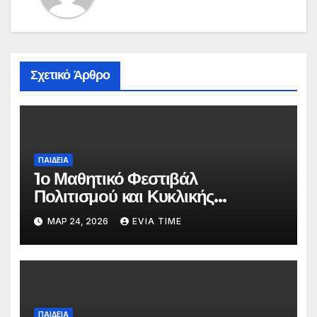
Σχετικό Άρθρο
ΠΑΙΔΕΙΑ
1ο Μαθητικό Φεστιβάλ
Πολιτισμού και Κυκλικής
Οικονομίας στο Λαογραφικό
ΜΑΡ 24, 2026
EVIA TIME
Μουσείο Κύμης
ΠΑΙΔΕΙΑ