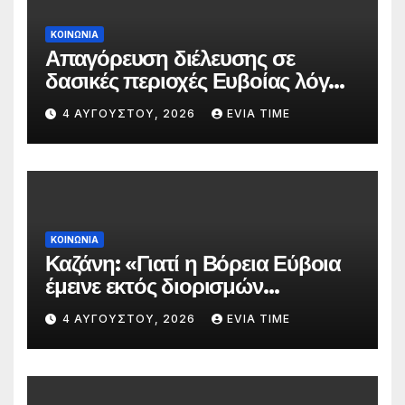
ΚΟΙΝΩΝΙΑ
Απαγόρευση διέλευσης σε
δασικές περιοχές Ευβοίας λόγω
πολύ υψηλού κινδύνου
4 ΑΥΓΟΎΣΤΟΥ, 2026
EVIA TIME
πυρκαγιάς
ΚΟΙΝΩΝΙΑ
Καζάνη: «Γιατί η Βόρεια Εύβοια
έμεινε εκτός διορισμών
δασκάλων;»
4 ΑΥΓΟΎΣΤΟΥ, 2026
EVIA TIME