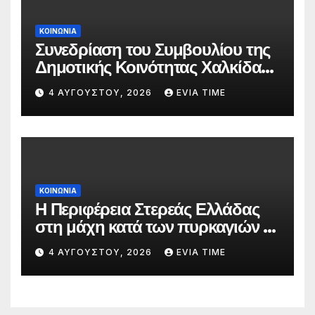
ΚΟΙΝΩΝΙΑ
Συνεδρίαση του Συμβουλίου της
Δημοτικής Κοινότητας Χαλκίδας
την 5 Αυγούστου
4 ΑΥΓΟΎΣΤΟΥ, 2026
EVIA TIME
ΚΟΙΝΩΝΙΑ
Η Περιφέρεια Στερεάς Ελλάδας
στη μάχη κατά των πυρκαγιών –
Δράσεις και στήριξη σε πέντε
4 ΑΥΓΟΎΣΤΟΥ, 2026
EVIA TIME
περιφερειακές ενότητες