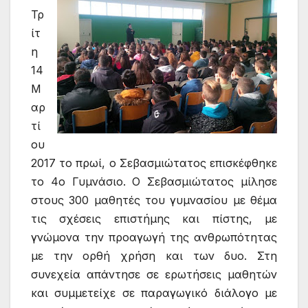
Τρ
ίτ
η
14
Μ
αρ
τί
ου
2017 το πρωί, ο Σεβασμιώτατος επισκέφθηκε
το 4ο Γυμνάσιο. Ο Σεβασμιώτατος μίλησε
στους 300 μαθητές του γυμνασίου με θέμα
τις σχέσεις επιστήμης και πίστης, με
γνώμονα την προαγωγή της ανθρωπότητας
με την ορθή χρήση και των δυο. Στη
συνεχεία απάντησε σε ερωτήσεις μαθητών
και συμμετείχε σε παραγωγικό διάλογο με