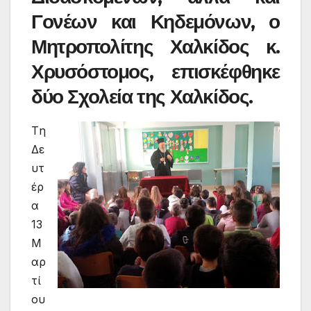
Γονέων και Κηδεμόνων, ο
Μητροπολίτης Χαλκίδος κ.
Χρυσόστομος, επισκέφθηκε
δύο Σχολεία της Χαλκίδος.
Tη
Δε
υτ
έρ
α
13
Μ
αρ
τί
ου