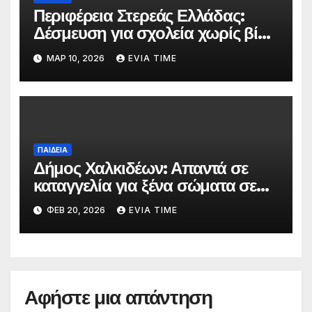
Περιφέρεια Στερεάς Ελλάδας:
Δέσμευση για σχολεία χωρίς βία
με αφορμή την Πανελλήνια
ΜΑΡ 10, 2026
EVIA TIME
Ημέρα κατά της Σχολικής Βίας
ΠΑΙΔΕΙΑ
Δήμος Χαλκιδέων: Απαντά σε
καταγγελία για ξένα σώματα σε
τρόφιμα βρεφονηπιακών
ΦΕΒ 20, 2026
EVIA TIME
σταθμών
Αφήστε μια απάντηση