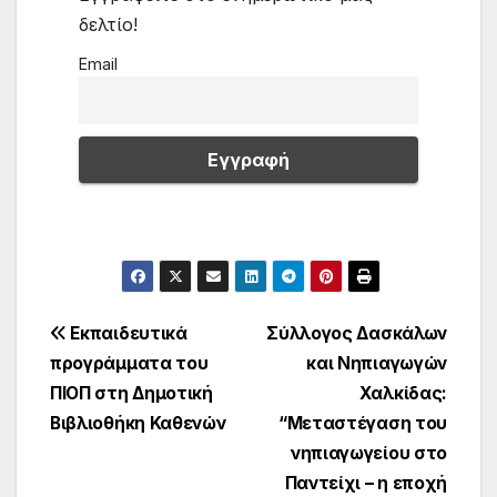
δελτίο!
Email
Πλοήγηση
Εκπαιδευτικά
Σύλλογος Δασκάλων
προγράμματα του
και Νηπιαγωγών
άρθρων
ΠΙΟΠ στη Δημοτική
Χαλκίδας:
Βιβλιοθήκη Καθενών
“Μεταστέγαση του
νηπιαγωγείου στο
Παντείχι – η εποχή