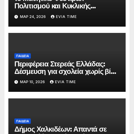
Πολιτισμού και Κυκλικής
Οικονομίας στο Λαογραφικό
ΜΑΡ 24, 2026
EVIA TIME
Μουσείο Κύμης
ΠΑΙΔΕΙΑ
Περιφέρεια Στερεάς Ελλάδας:
Δέσμευση για σχολεία χωρίς βία
με αφορμή την Πανελλήνια
ΜΑΡ 10, 2026
EVIA TIME
Ημέρα κατά της Σχολικής Βίας
ΠΑΙΔΕΙΑ
Δήμος Χαλκιδέων: Απαντά σε