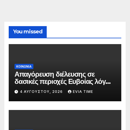
You missed
ΚΟΙΝΩΝΙΑ
Απαγόρευση διέλευσης σε
δασικές περιοχές Ευβοίας λόγω
πολύ υψηλού κινδύνου
4 ΑΥΓΟΎΣΤΟΥ, 2026
EVIA TIME
πυρκαγιάς