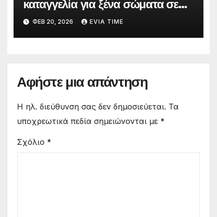
καταγγελία για ξένα σώματα σε
τρόφιμα βρεφονηπιακών
ΦΕΒ 20, 2026
EVIA TIME
σταθμών
Αφήστε μια απάντηση
Η ηλ. διεύθυνση σας δεν δημοσιεύεται.
Τα
υποχρεωτικά πεδία σημειώνονται με
*
Σχόλιο
*