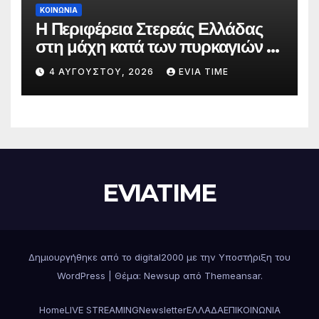
ΚΟΙΝΩΝΙΑ
Η Περιφέρεια Στερεάς Ελλάδας
στη μάχη κατά των πυρκαγιών –
Δράσεις και στήριξη σε πέντε
4 ΑΥΓΟΎΣΤΟΥ, 2026
EVIA TIME
περιφερειακές ενότητες
EVIATIME
Δημιουργήθηκε από το digital2000 με την Υποστήριξη του
WordPress
|
Θέμα: Newsup από
Themeansar
.
Home
LIVE STREAMING
Newsletter
ΕΛΛΑΔΑ
ΕΠΙΚΟΙΝΩΝΙΑ