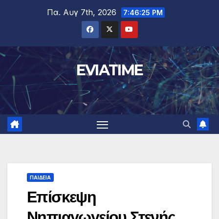
Μετάβαση
Πα. Αυγ 7th, 2026
7:46:25 PM
στο
περιεχόμενο
EVIATIME
ΠΑΙΔΕΙΑ
Επίσκεψη
Νηπιαγωγείου Στενής