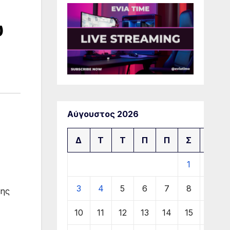
υ
Αύγουστος 2026
Δ
Τ
Τ
Π
Π
Σ
Κ
1
2
3
4
5
6
7
8
9
νης
10
11
12
13
14
15
16