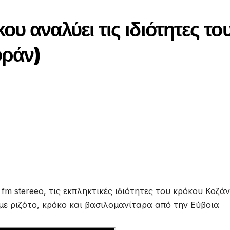
υ αναλύει τις ιδιότητες το
φράν)
m stereeo, τις εκπληκτικές ιδιότητες του κρόκου Κοζά
ή με ριζότο, κρόκο και βασιλομανίταρα από την Εύβοια