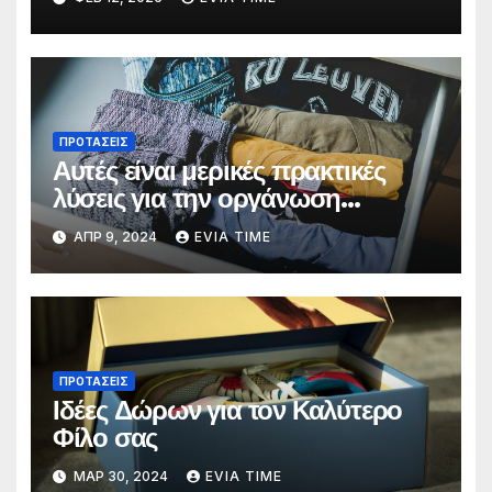
ΜΑΡΤΙΟΥ
ΠΡΟΤΑΣΕΙΣ
Αυτές είναι μερικές πρακτικές
λύσεις για την οργάνωση
ντουλαπιών στο σπίτι
ΑΠΡ 9, 2024
EVIA TIME
ΠΡΟΤΑΣΕΙΣ
Ιδέες Δώρων για τον Καλύτερο
Φίλο σας
ΜΑΡ 30, 2024
EVIA TIME