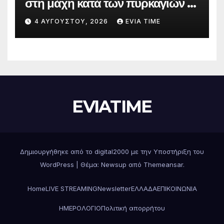
στη μάχη κατά των πυρκαγιών –
Δράσεις και στήριξη σε πέντε
4 ΑΥΓΟΎΣΤΟΥ, 2026
EVIA TIME
περιφερειακές ενότητες
EVIATIME
Δημιουργήθηκε από το digital2000 με την Υποστήριξη του
WordPress
|
Θέμα: Newsup από
Themeansar
.
Home
LIVE STREAMING
Newsletter
ΕΛΛΑΔΑ
ΕΠΙΚΟΙΝΩΝΙΑ
ΗΜΕΡΟΛΟΓΙΟ
Πολιτική απορρήτου