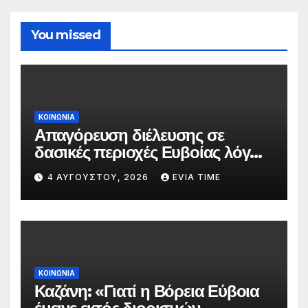
You missed
ΚΟΙΝΩΝΙΑ
Απαγόρευση διέλευσης σε
δασικές περιοχές Ευβοίας λόγω
πολύ υψηλού κινδύνου
4 ΑΥΓΟΎΣΤΟΥ, 2026
EVIA TIME
πυρκαγιάς
ΚΟΙΝΩΝΙΑ
Καζάνη: «Γιατί η Βόρεια Εύβοια