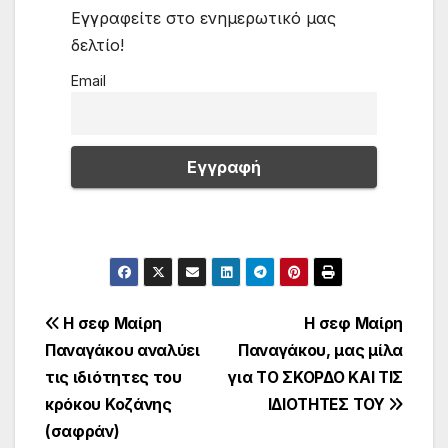
Εγγραφείτε στο ενημερωτικό μας
δελτίο!
Email
Πλοήγηση
Η σεφ Μαίρη
Η σεφ Μαίρη
Παναγάκου αναλύει
Παναγάκου, μας μίλα
άρθρων
τις ιδιότητες του
για ΤΟ ΣΚΟΡΔΟ ΚΑΙ ΤΙΣ
κρόκου Κοζάνης
ΙΔΙΟΤΗΤΕΣ ΤΟΥ
(σαφράν)