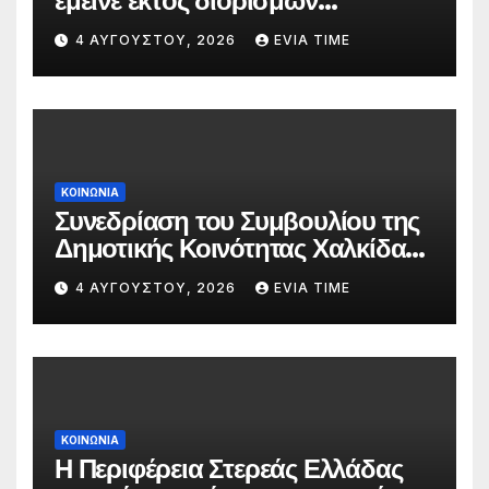
έμεινε εκτός διορισμών
δασκάλων;»
4 ΑΥΓΟΎΣΤΟΥ, 2026
EVIA TIME
ΚΟΙΝΩΝΙΑ
Συνεδρίαση του Συμβουλίου της
Δημοτικής Κοινότητας Χαλκίδας
την 5 Αυγούστου
4 ΑΥΓΟΎΣΤΟΥ, 2026
EVIA TIME
ΚΟΙΝΩΝΙΑ
Η Περιφέρεια Στερεάς Ελλάδας