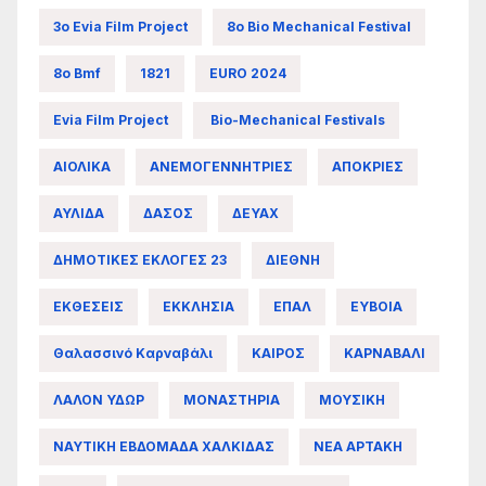
3ο Evia Film Project
8ο Bio Mechanical Festival
8ο Bmf
1821
EURO 2024
Evia Film Project
Bio-Mechanical Festivals
ΑΙΟΛΙΚΑ
ΑΝΕΜΟΓΕΝΝΗΤΡΙΕΣ
ΑΠΟΚΡΙΕΣ
ΑΥΛΙΔΑ
ΔΑΣΟΣ
ΔΕΥΑΧ
ΔΗΜΟΤΙΚΕΣ ΕΚΛΟΓΕΣ 23
ΔΙΕΘΝΗ
ΕΚΘΕΣΕΙΣ
ΕΚΚΛΗΣΙΑ
ΕΠΑΛ
ΕΥΒΟΙΑ
Θαλασσινό Καρναβάλι
ΚΑΙΡΟΣ
ΚΑΡΝΑΒΑΛΙ
ΛΑΛΟΝ ΥΔΩΡ
ΜΟΝΑΣΤΗΡΙΑ
ΜΟΥΣΙΚΗ
ΝΑΥΤΙΚΗ ΕΒΔΟΜΑΔΑ ΧΑΛΚΙΔΑΣ
ΝΕΑ ΑΡΤΑΚΗ