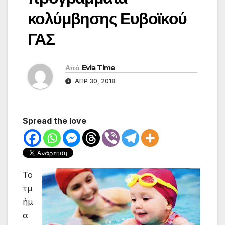
κολύμβησης Ευβοϊκού
ΓΑΣ
Από
Evia Time
ΑΠΡ 30, 2018
Spread the love
Το
τμ
ήμ
α