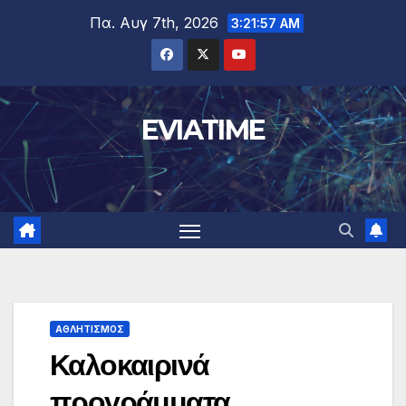
Μετάβαση
Πα. Αυγ 7th, 2026
3:21:58 AM
στο
περιεχόμενο
EVIATIME
ΑΘΛΗΤΙΣΜΟΣ
Καλοκαιρινά
προγράμματα