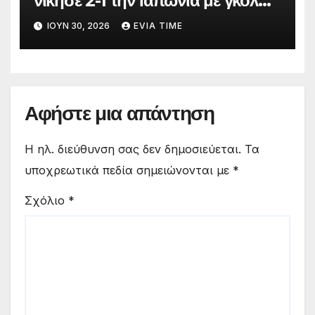
νίκησε 2-1 την Ιαπωνία με γκολ
στο 90′ λεπτό
ΙΟΎΝ 30, 2026
EVIA TIME
Αφήστε μια απάντηση
Η ηλ. διεύθυνση σας δεν δημοσιεύεται.
Τα
υποχρεωτικά πεδία σημειώνονται με
*
Σχόλιο
*