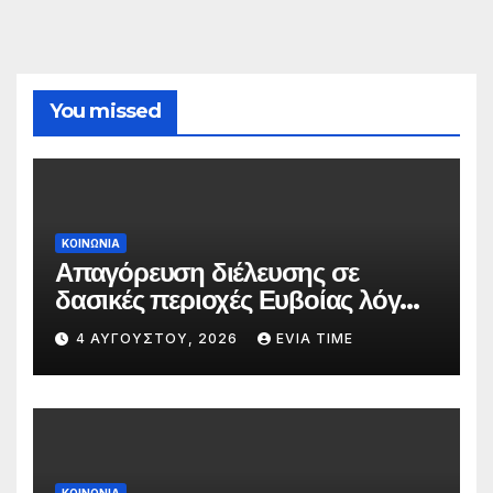
You missed
ΚΟΙΝΩΝΙΑ
Απαγόρευση διέλευσης σε
δασικές περιοχές Ευβοίας λόγω
πολύ υψηλού κινδύνου
4 ΑΥΓΟΎΣΤΟΥ, 2026
EVIA TIME
πυρκαγιάς
ΚΟΙΝΩΝΙΑ