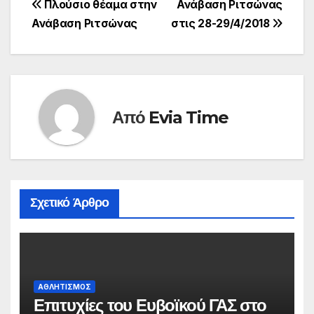
Πλοήγηση
Πλούσιο θέαμα στην
Ανάβαση Ριτσώνας
Ανάβαση Ριτσώνας
στις 28-29/4/2018
άρθρων
Από
Evia Time
Σχετικό Άρθρο
ΑΘΛΗΤΙΣΜΟΣ
Επιτυχίες του Ευβοϊκού ΓΑΣ στο