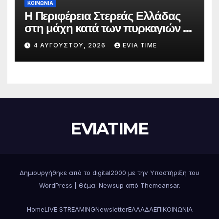
ΚΟΙΝΩΝΙΑ
Η Περιφέρεια Στερεάς Ελλάδας
στη μάχη κατά των πυρκαγιών –
Δράσεις και στήριξη σε πέντε
4 ΑΥΓΟΎΣΤΟΥ, 2026
EVIA TIME
περιφερειακές ενότητες
EVIATIME
Δημιουργήθηκε από το digital2000 με την Υποστήριξη του
WordPress
|
Θέμα: Newsup από
Themeansar
.
Home
LIVE STREAMING
Newsletter
ΕΛΛΑΔΑ
ΕΠΙΚΟΙΝΩΝΙΑ