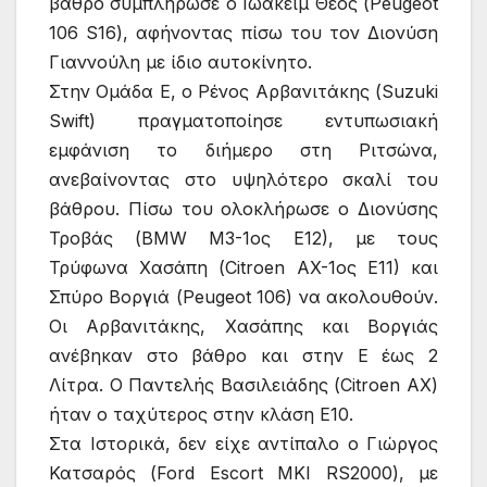
βάθρο συμπλήρωσε ο Ιωακείμ Θέος (Peugeot
106 S16), αφήνοντας πίσω του τον Διονύση
Γιαννούλη με ίδιο αυτοκίνητο.
Στην Ομάδα Ε, ο Ρένος Αρβανιτάκης (Suzuki
Swift) πραγματοποίησε εντυπωσιακή
εμφάνιση το διήμερο στη Ριτσώνα,
ανεβαίνοντας στο υψηλότερο σκαλί του
βάθρου. Πίσω του ολοκλήρωσε ο Διονύσης
Τροβάς (BMW M3-1ος Ε12), με τους
Τρύφωνα Χασάπη (Citroen AX-1ος Ε11) και
Σπύρο Βοργιά (Peugeot 106) να ακολουθούν.
Οι Αρβανιτάκης, Χασάπης και Βοργιάς
ανέβηκαν στο βάθρο και στην Ε έως 2
Λίτρα. Ο Παντελής Βασιλειάδης (Citroen AX)
ήταν ο ταχύτερος στην κλάση Ε10.
Στα Ιστορικά, δεν είχε αντίπαλο ο Γιώργος
Κατσαρός (Ford Escort MKI RS2000), με