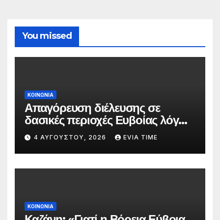
You missed
ΚΟΙΝΩΝΙΑ
Απαγόρευση διέλευσης σε
δασικές περιοχές Ευβοίας λόγω
πολύ υψηλού κινδύνου
4 ΑΥΓΟΎΣΤΟΥ, 2026
EVIA TIME
πυρκαγιάς
ΚΟΙΝΩΝΙΑ
Καζάνη: «Γιατί η Βόρεια Εύβοια