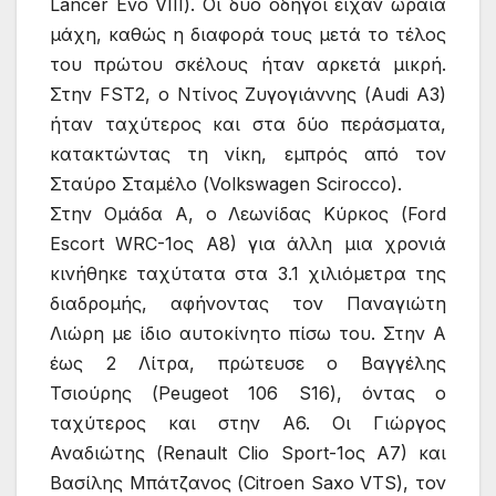
Lancer Evo VIII). Οι δυο οδηγοί είχαν ωραία
μάχη, καθώς η διαφορά τους μετά το τέλος
του πρώτου σκέλους ήταν αρκετά μικρή.
Στην FST2, ο Ντίνος Ζυγογιάννης (Audi A3)
ήταν ταχύτερος και στα δύο περάσματα,
κατακτώντας τη νίκη, εμπρός από τον
Σταύρο Σταμέλο (Volkswagen Scirocco).
Στην Ομάδα Α, ο Λεωνίδας Κύρκος (Ford
Escort WRC-1ος Α8) για άλλη μια χρονιά
κινήθηκε ταχύτατα στα 3.1 χιλιόμετρα της
διαδρομής, αφήνοντας τον Παναγιώτη
Λιώρη με ίδιο αυτοκίνητο πίσω του. Στην Α
έως 2 Λίτρα, πρώτευσε ο Βαγγέλης
Τσιούρης (Peugeot 106 S16), όντας ο
ταχύτερος και στην Α6. Οι Γιώργος
Αναδιώτης (Renault Clio Sport-1ος Α7) και
Βασίλης Μπάτζανος (Citroen Saxo VTS), τον