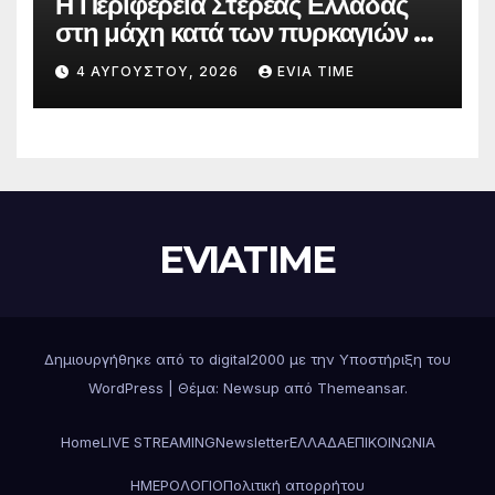
Η Περιφέρεια Στερεάς Ελλάδας
στη μάχη κατά των πυρκαγιών –
Δράσεις και στήριξη σε πέντε
4 ΑΥΓΟΎΣΤΟΥ, 2026
EVIA TIME
περιφερειακές ενότητες
EVIATIME
Δημιουργήθηκε από το digital2000 με την Υποστήριξη του
WordPress
|
Θέμα: Newsup από
Themeansar
.
Home
LIVE STREAMING
Newsletter
ΕΛΛΑΔΑ
ΕΠΙΚΟΙΝΩΝΙΑ
ΗΜΕΡΟΛΟΓΙΟ
Πολιτική απορρήτου