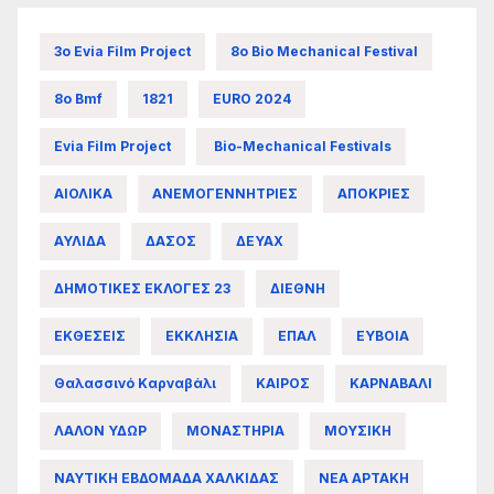
3ο Evia Film Project
8ο Bio Mechanical Festival
8ο Bmf
1821
EURO 2024
Evia Film Project
Bio-Mechanical Festivals
ΑΙΟΛΙΚΑ
ΑΝΕΜΟΓΕΝΝΗΤΡΙΕΣ
ΑΠΟΚΡΙΕΣ
ΑΥΛΙΔΑ
ΔΑΣΟΣ
ΔΕΥΑΧ
ΔΗΜΟΤΙΚΕΣ ΕΚΛΟΓΕΣ 23
ΔΙΕΘΝΗ
ΕΚΘΕΣΕΙΣ
ΕΚΚΛΗΣΙΑ
ΕΠΑΛ
ΕΥΒΟΙΑ
Θαλασσινό Καρναβάλι
ΚΑΙΡΟΣ
ΚΑΡΝΑΒΑΛΙ
ΛΑΛΟΝ ΥΔΩΡ
ΜΟΝΑΣΤΗΡΙΑ
ΜΟΥΣΙΚΗ
ΝΑΥΤΙΚΗ ΕΒΔΟΜΑΔΑ ΧΑΛΚΙΔΑΣ
ΝΕΑ ΑΡΤΑΚΗ