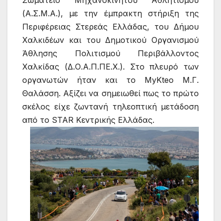
Σωματείο Μηχανοκίνητου Αθλητισμού
(Α.Σ.Μ.Α.), με την έμπρακτη στήριξη της
Περιφέρειας Στερεάς Ελλάδας, του Δήμου
Χαλκιδέων και του Δημοτικού Οργανισμού
Άθλησης Πολιτισμού Περιβάλλοντος
Χαλκίδας (Δ.Ο.Α.Π.ΠΕ.Χ.). Στο πλευρό των
οργανωτών ήταν και το MyKteo Μ.Γ.
Θαλάσση. Αξίζει να σημειωθεί πως το πρώτο
σκέλος είχε ζωντανή τηλεοπτική μετάδοση
από το STAR Κεντρικής Ελλάδας.