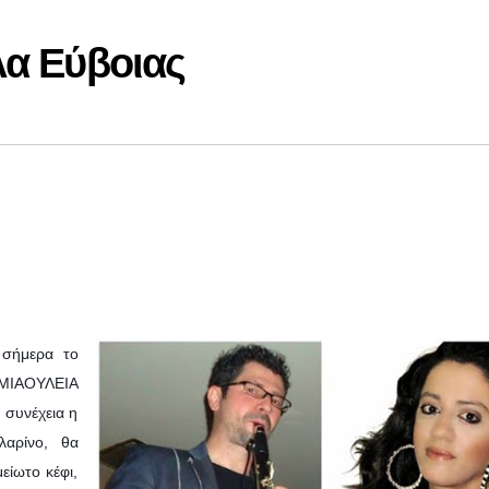
λα Εύβοιας
 σήμερα τo
ΜΙΑΟΥΛΕΙΑ
 συνέχεια η
αρίνο, θα
ίωτο κέφι,