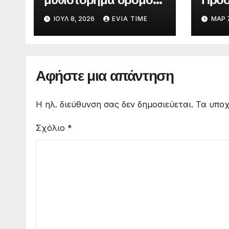
της Στεφανίας
μαθη
ΙΟΎΛ 8, 2026
EVIA TIME
ΜΑΡ 7
Ρουλάκη «Το Βανάκι»
Λυκε
για 
σκην
Αφήστε μια απάντηση
Η ηλ. διεύθυνση σας δεν δημοσιεύεται.
Τα υποχ
Σχόλιο
*