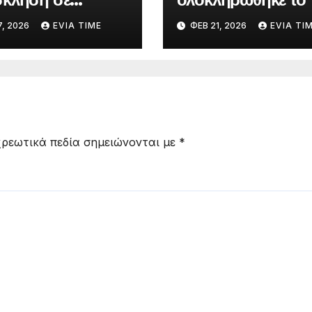
τές Γυμνασίου και
Πανελλήνιο Συμπό
, 2026
EVIA TIME
ΦΕΒ 21, 2026
EVIA TI
ίου της Εύβοιας
Επικούρειας
συμμετοχή στη
Φιλοσοφίας
ή
ρεωτικά πεδία σημειώνονται με
*