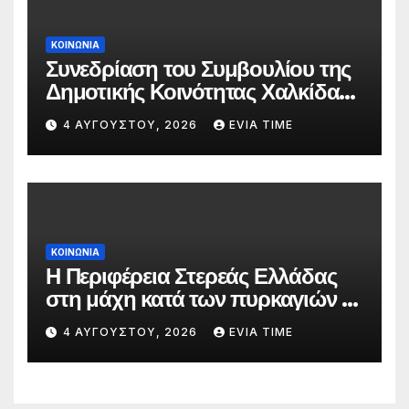
ΚΟΙΝΩΝΙΑ
Συνεδρίαση του Συμβουλίου της
Δημοτικής Κοινότητας Χαλκίδας
την 5 Αυγούστου
4 ΑΥΓΟΎΣΤΟΥ, 2026
EVIA TIME
ΚΟΙΝΩΝΙΑ
Η Περιφέρεια Στερεάς Ελλάδας
στη μάχη κατά των πυρκαγιών –
Δράσεις και στήριξη σε πέντε
4 ΑΥΓΟΎΣΤΟΥ, 2026
EVIA TIME
περιφερειακές ενότητες