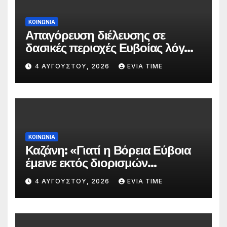
ΚΟΙΝΩΝΙΑ
Απαγόρευση διέλευσης σε
δασικές περιοχές Ευβοίας λόγω
πολύ υψηλού κινδύνου
4 ΑΥΓΟΎΣΤΟΥ, 2026
EVIA TIME
πυρκαγιάς
ΚΟΙΝΩΝΙΑ
Καζάνη: «Γιατί η Βόρεια Εύβοια
έμεινε εκτός διορισμών
δασκάλων;»
4 ΑΥΓΟΎΣΤΟΥ, 2026
EVIA TIME