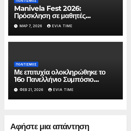
ΠΟΛΙΤΙΣΜΟΣ
Manivela Fest 2026:
Πρόσκληση σε μαθητές
Γυμνασίου και Λυκείου της
ΜΑΡ 7, 2026
EVIA TIME
Εύβοιας για συμμετοχή στη
σκηνή
ΠΟΛΙΤΙΣΜΟΣ
Με επιτυχία ολοκληρώθηκε το
16ο Πανελλήνιο Συμπόσιο
Επικούρειας Φιλοσοφίας
ΦΕΒ 21, 2026
EVIA TIME
Αφήστε μια απάντηση