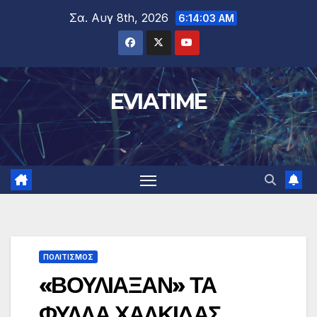
Μετάβαση
Σα. Αυγ 8th, 2026
6:14:04 AM
στο
περιεχόμενο
EVIATIME
ΠΟΛΙΤΙΣΜΟΣ
«ΒΟΥΛΙΑΞΑΝ» ΤΑ
ΦΥΛΛΑ ΧΑΛΚΙΔΑΣ