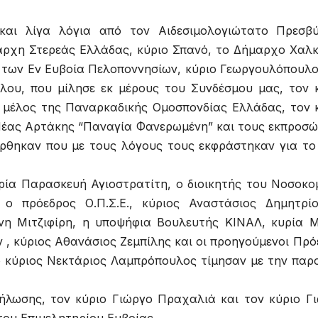
και λίγα λόγια από τον Αιδεσιμολογιώτατο Πρεσβ
άρχη Στερεάς Ελλάδας, κύριο Σπανό, το Δήμαρχο Χαλκ
 των Εν Ευβοία Πελοποννησίων, κύριο Γεωργουλόπουλο
λου, που μίλησε εκ μέρους του Συνδέσμου μας, τον 
 μέλος της Παναρκαδικής Ομοσπονδίας Ελλάδας, τον 
Νέας Αρτάκης “Παναγία Φανερωμένη” και τους εκπροσ
ρθηκαν που με τους λόγους τους εκφράστηκαν για το
ρία Παρασκευή Αγιοστρατίτη, ο διοικητής του Νοσοκο
 ο πρόεδρος Ο.Π.Σ.Ε., κύριος Αναστάσιος Δημητρί
νη Μιτζιφίρη, η υποψήφια Βουλευτής ΚΙΝΑΛ, κυρία 
, κύριος Αθανάσιος Ζεμπίλης και οι προηγούμενοι Πρό
ο κύριος Νεκτάριος Λαμπρόπουλος τίμησαν με την παρ
ήλωσης, τον κύριο Γιώργο Πραχαλιά και τον κύριο Γ