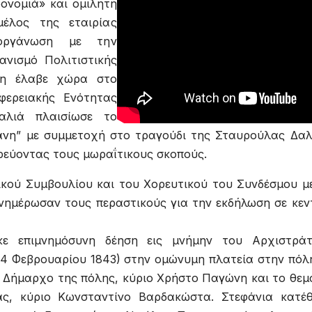
ρονομιά» και ομιλητή
έλος της εταιρίας
ιοργάνωση με την
ανισμό Πολιτιστικής
ση έλαβε χώρα στο
φερειακής Ενότητας
αλιά πλαισίωσε το
άνη” με συμμετοχή στο τραγούδι της Σταυρούλας Δαλ
ρεύοντας τους μωραΐτικους σκοπούς.
ικού Συμβουλίου και του Χορευτικού του Συνδέσμου μ
νημέρωσαν τους περαστικούς για την εκδήλωση σε κεν
κε επιμνημόσυνη δέηση εις μνήμην του Αρχιστράτ
 4 Φεβρουαρίου 1843) στην ομώνυμη πλατεία στην πόλ
 Δήμαρχο της πόλης, κύριο Χρήστο Παγώνη και το θεμ
ίας, κύριο Κωνσταντίνο Βαρδακώστα. Στεφάνια κατέ