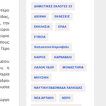
ΔΗΜΟΤΙΚΕΣ ΕΚΛΟΓΕΣ 23
ύτερο
ίδας,
ΔΙΕΘΝΗ
ΕΚΘΕΣΕΙΣ
, την
ΕΚΚΛΗΣΙΑ
ΕΠΑΛ
κύριο
κύριο
ΕΥΒΟΙΑ
ώπους
Θαλασσινό Καρναβάλι
 Γέρο
ΚΑΙΡΟΣ
ΚΑΡΝΑΒΑΛΙ
μείου
ου, η
ΛΑΛΟΝ ΥΔΩΡ
ΜΟΝΑΣΤΗΡΙΑ
Μαρία
ΜΟΥΣΙΚΗ
εδροι
ουσία
ΝΑΥΤΙΚΗ ΕΒΔΟΜΑΔΑ ΧΑΛΚΙΔΑΣ
ΝΕΑ ΑΡΤΑΚΗ
ΝΕΡΟ
ιώργο