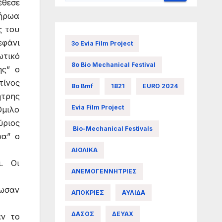
έθεσε
 ήρωα
ς του
εφάνι
3ο Evia Film Project
ωτικό
8ο Bio Mechanical Festival
ης” ο
τίνος
8ο Bmf
1821
EURO 2024
ήτρης
Evia Film Project
Όμιλο
ύριος
Bio-Mechanical Festivals
σα” ο
ΑΙΟΛΙΚΑ
. Οι
ΑΝΕΜΟΓΕΝΝΗΤΡΙΕΣ
δωσαν
ΑΠΟΚΡΙΕΣ
ΑΥΛΙΔΑ
ΔΑΣΟΣ
ΔΕΥΑΧ
αν το