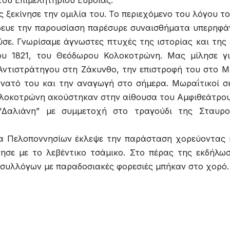
ου Επιμελητηρίου Ευβοίας.
 ξεκίνησε την ομιλία του. Το περιεχόμενο του λόγου το
δευε την παρουσίαση παρέσυρε συναισθήματα υπερηφά
σε. Γνωρίσαμε άγνωστες πτυχές της ιστορίας και της
ου 1821, του Θεόδωρου Κολοκοτρώνη. Μας μίλησε γ
 Αντιστράτηγου στη Ζάκυνθο, την επιστροφή του στο Μ
νατό του και την αναγωγή στο σήμερα. Μωραΐτικοί σ
ολοκοτρώνη ακούστηκαν στην αίθουσα του Αμφιθεάτρο
“Δαλιάνη” με συμμετοχή στο τραγούδι της Σταυρ
ία Πελοποννησίων έκλεψε την παράσταση χορεύοντας 
ησε με το λεβέντικο τσάμικο. Στο πέρας της εκδήλω
ν συλλόγων με παραδοσιακές φορεσιές μπήκαν στο χορό.