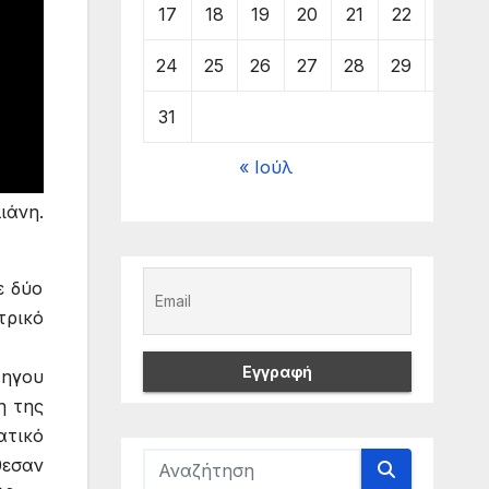
17
18
19
20
21
22
23
24
25
26
27
28
29
30
31
« Ιούλ
ιάνη.
ε δύο
τρικό
ηγου
η της
ατικό
θεσαν