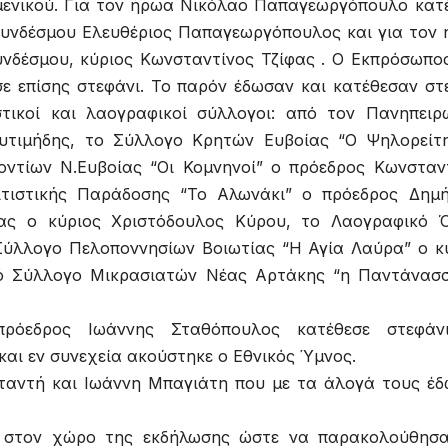
ιμενικού. Για τον ήρωα Νικόλαο Παπαγεωργόπουλο κατ
Συνδέσμου Ελευθέριος Παπαγεωργόπουλος και για τον
νδέσμου, κύριος Κωνσταντίνος Τζίφας . Ο Εκπρόσωπο
ε επίσης στεφάνι. Το παρόν έδωσαν και κατέθεσαν στ
τικοί και λαογραφικοί σύλλογοι: από τον Πανηπειρ
υτιμήδης, το Σύλλογο Κρητών Ευβοίας “Ο Ψηλορείτ
οντίων Ν.Ευβοίας “Οι Κομνηνοί” ο πρόεδρος Κωνσταν
ιτιστικής Παράδοσης “Το Αλωνάκι” ο πρόεδρος Δημ
ας ο κύριος Χριστόδουλος Κύρου, το Λαογραφικό 
Σύλλογο Πελοποννησίων Βοιωτίας “Η Αγία Λαύρα” ο κ
κό Σύλλογο Μικρασιατών Νέας Αρτάκης “η Παντάνασ
πρόεδρος Ιωάννης Σταθόπουλος κατέθεσε στεφάνι
και εν συνεχεία ακούστηκε ο Εθνικός Ύμνος.
Νταντή και Ιωάννη Μπαγιάτη που με τα άλογά τους έ
ν στον χώρο της εκδήλωσης ώστε να παρακολούθησ