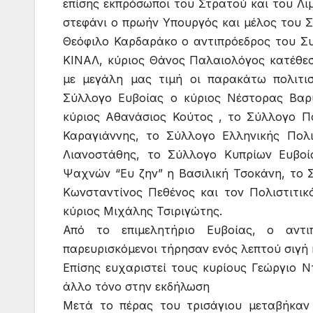
επίσης εκπρόσωποι του Στρατού και του Λ
στεφάνι ο πρωήν Υπουργός και μέλος του 
Θεόφιλο Καρδαράκο ο αντιπρόεδρος του Συ
ΚΙΝΑΛ, κύριος Θάνος Παλαιολόγος κατέθεσ
με μεγάλη μας τιμή οι παρακάτω πολιτισ
Σύλλογο Ευβοίας ο κύριος Νέστορας Βαρ
κύριος Αθανάσιος Κούτος , το Σύλλογο Π
Καραγιάννης, το Σύλλογο Ελληνικής Πολ
Λιανοστάθης, το Σύλλογο Κυπρίων Ευβοί
Ψαχνών “Ευ ζην” η Βασιλική Τσοκάνη, το 
Κωνσταντίνος Πεθένος και τον Πολιστιτι
κύριος Μιχάλης Τσιριγώτης.
Από το επιμελητήριο Ευβοίας, ο αντι
παρευρισκόμενοι τήρησαν ενός λεπτού σιγή 
Επίσης ευχαριστεί τους κυρίους Γεώργιο 
άλλο τόνο στην εκδήλωση
Μετά το πέρας του τρισάγιου μεταβήκα