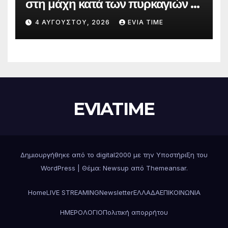
στη μάχη κατά των πυρκαγιών –
Δράσεις και στήριξη σε πέντε
4 ΑΥΓΟΎΣΤΟΥ, 2026
EVIA TIME
περιφερειακές ενότητες
EVIATIME
Δημιουργήθηκε από το digital2000 με την Υποστήριξη του
WordPress
|
Θέμα: Newsup από
Themeansar
.
Home
LIVE STREAMING
Newsletter
ΕΛΛΑΔΑ
ΕΠΙΚΟΙΝΩΝΙΑ
ΗΜΕΡΟΛΟΓΙΟ
Πολιτική απορρήτου