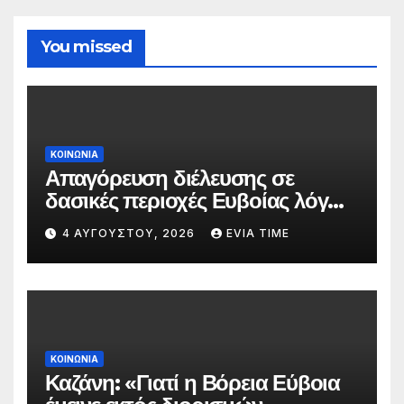
You missed
ΚΟΙΝΩΝΙΑ
Απαγόρευση διέλευσης σε
δασικές περιοχές Ευβοίας λόγω
πολύ υψηλού κινδύνου
4 ΑΥΓΟΎΣΤΟΥ, 2026
EVIA TIME
πυρκαγιάς
ΚΟΙΝΩΝΙΑ
Καζάνη: «Γιατί η Βόρεια Εύβοια