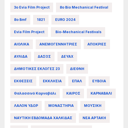
3ο Evia Film Project
8ο Bio Mechanical Festival
8ο Bmf
1821
EURO 2024
Evia Film Project
Bio-Mechanical Festivals
ΑΙΟΛΙΚΑ
ΑΝΕΜΟΓΕΝΝΗΤΡΙΕΣ
ΑΠΟΚΡΙΕΣ
ΑΥΛΙΔΑ
ΔΑΣΟΣ
ΔΕΥΑΧ
ΔΗΜΟΤΙΚΕΣ ΕΚΛΟΓΕΣ 23
ΔΙΕΘΝΗ
ΕΚΘΕΣΕΙΣ
ΕΚΚΛΗΣΙΑ
ΕΠΑΛ
ΕΥΒΟΙΑ
Θαλασσινό Καρναβάλι
ΚΑΙΡΟΣ
ΚΑΡΝΑΒΑΛΙ
ΛΑΛΟΝ ΥΔΩΡ
ΜΟΝΑΣΤΗΡΙΑ
ΜΟΥΣΙΚΗ
ΝΑΥΤΙΚΗ ΕΒΔΟΜΑΔΑ ΧΑΛΚΙΔΑΣ
ΝΕΑ ΑΡΤΑΚΗ