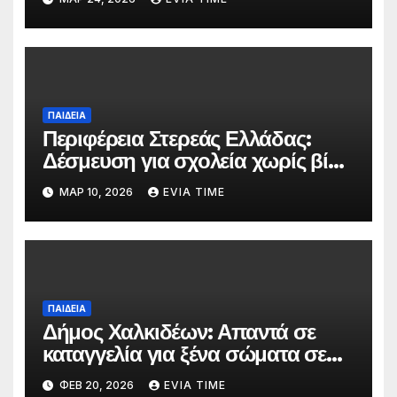
Μουσείο Κύμης
ΠΑΙΔΕΙΑ
Περιφέρεια Στερεάς Ελλάδας:
Δέσμευση για σχολεία χωρίς βία
με αφορμή την Πανελλήνια
ΜΑΡ 10, 2026
EVIA TIME
Ημέρα κατά της Σχολικής Βίας
ΠΑΙΔΕΙΑ
Δήμος Χαλκιδέων: Απαντά σε
καταγγελία για ξένα σώματα σε
τρόφιμα βρεφονηπιακών
ΦΕΒ 20, 2026
EVIA TIME