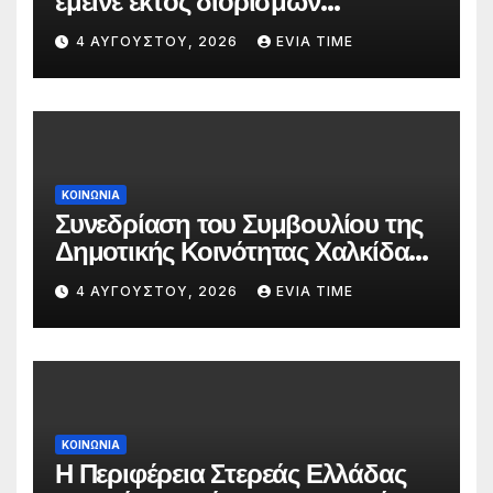
έμεινε εκτός διορισμών
δασκάλων;»
4 ΑΥΓΟΎΣΤΟΥ, 2026
EVIA TIME
ΚΟΙΝΩΝΙΑ
Συνεδρίαση του Συμβουλίου της
Δημοτικής Κοινότητας Χαλκίδας
την 5 Αυγούστου
4 ΑΥΓΟΎΣΤΟΥ, 2026
EVIA TIME
ΚΟΙΝΩΝΙΑ
Η Περιφέρεια Στερεάς Ελλάδας