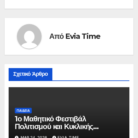
Από
Evia Time
Σχετικό Άρθρο
ΠΑΙΔΕΙΑ
1ο Μαθητικό Φεστιβάλ
Πολιτισμού και Κυκλικής
Οικονομίας στο Λαογραφικό
ΜΑΡ 24, 2026
EVIA TIME