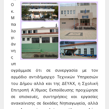
Ο
κ.
Μ
πα
λο
γι
άν
νη
ς
υπ
ογράμμισε ότι σε συνεργασία με τον
αρμόδιο αντιδήμαρχο Τεχνικών Υπηρεσιών
του Δήμου αλλά και της ΔΕΥΑΧ, η Σχολική
Επιτροπή Α΄/θμιας Εκπαίδευσης προχώρησε
σε επισκευές, συντηρήσεις και εργασίες
ανακαίνισης σε δεκάδες Νηπιαγωγεία, αλλά