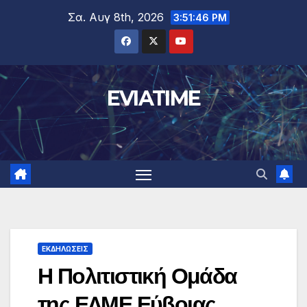
Μετάβαση
Σα. Αυγ 8th, 2026
3:51:47 PM
στο
περιεχόμενο
EVIATIME
ΕΚΔΗΛΩΣΕΙΣ
Η Πολιτιστική Ομάδα
της ΕΛΜΕ Εύβοιας