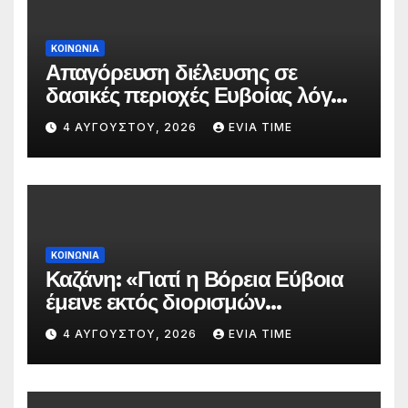
ΚΟΙΝΩΝΙΑ
Απαγόρευση διέλευσης σε
δασικές περιοχές Ευβοίας λόγω
πολύ υψηλού κινδύνου
4 ΑΥΓΟΎΣΤΟΥ, 2026
EVIA TIME
πυρκαγιάς
ΚΟΙΝΩΝΙΑ
Καζάνη: «Γιατί η Βόρεια Εύβοια
έμεινε εκτός διορισμών
δασκάλων;»
4 ΑΥΓΟΎΣΤΟΥ, 2026
EVIA TIME