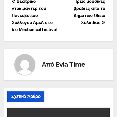
Πλοήγηση
Θεατρικό
Τρεις μουσικές
ντοκιμαντέρ του
βραδιές από το
άρθρων
Πανευβοϊκού
Δημοτικό Ωδείο
Συλλόγου ΑμεΑ στο
Χαλκίδας
bio Mechanical festival
Από
Evia Time
Σχετικό Άρθρο