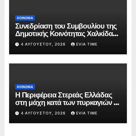
ΚΟΙΝΩΝΙΑ
Συνεδρίαση του Συμβουλίου της
Δημοτικής Κοινότητας Χαλκίδας
την 5 Αυγούστου
4 ΑΥΓΟΎΣΤΟΥ, 2026
EVIA TIME
ΚΟΙΝΩΝΙΑ
Η Περιφέρεια Στερεάς Ελλάδας
στη μάχη κατά των πυρκαγιών –
Δράσεις και στήριξη σε πέντε
4 ΑΥΓΟΎΣΤΟΥ, 2026
EVIA TIME
περιφερειακές ενότητες