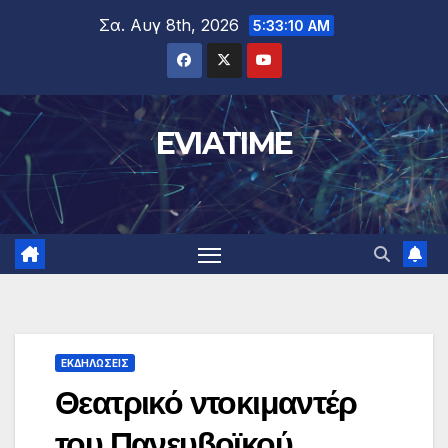
Μετάβαση
Σα. Αυγ 8th, 2026
5:33:11 AM
στο
περιεχόμενο
EVIATIME
ΕΚΔΗΛΩΣΕΙΣ
Θεατρικό ντοκιμαντέρ
του Πανευβοϊκού