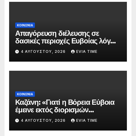
ΚΟΙΝΩΝΙΑ
Απαγόρευση διέλευσης σε
δασικές περιοχές Ευβοίας λόγω
πολύ υψηλού κινδύνου
4 ΑΥΓΟΎΣΤΟΥ, 2026
EVIA TIME
πυρκαγιάς
ΚΟΙΝΩΝΙΑ
Καζάνη: «Γιατί η Βόρεια Εύβοια
έμεινε εκτός διορισμών
δασκάλων;»
4 ΑΥΓΟΎΣΤΟΥ, 2026
EVIA TIME