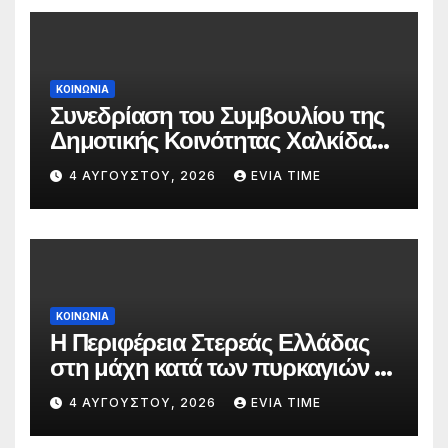
ΚΟΙΝΩΝΙΑ
Συνεδρίαση του Συμβουλίου της
Δημοτικής Κοινότητας Χαλκίδας
την 5 Αυγούστου
4 ΑΥΓΟΎΣΤΟΥ, 2026
EVIA TIME
ΚΟΙΝΩΝΙΑ
Η Περιφέρεια Στερεάς Ελλάδας
στη μάχη κατά των πυρκαγιών –
Δράσεις και στήριξη σε πέντε
4 ΑΥΓΟΎΣΤΟΥ, 2026
EVIA TIME
περιφερειακές ενότητες