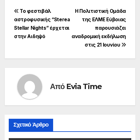
Πλοήγηση
Το φεστιβάλ
Η Πολιτιστική Ομάδα
αστροφυσικής “Sterea
της ΕΛΜΕ Εύβοιας
άρθρων
Stellar Nights” έρχεται
παρουσιάζει
στην Αιδηψό
αναδρομική εκδήλωση
στις 21 Ιουνίου
Από
Evia Time
Σχετικό Άρθρο