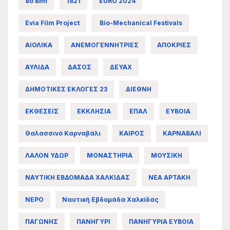
8ο Bmf
1821
EURO 2024
Evia Film Project
Bio-Mechanical Festivals
ΑΙΟΛΙΚΑ
ΑΝΕΜΟΓΕΝΝΗΤΡΙΕΣ
ΑΠΟΚΡΙΕΣ
ΑΥΛΙΔΑ
ΔΑΣΟΣ
ΔΕΥΑΧ
ΔΗΜΟΤΙΚΕΣ ΕΚΛΟΓΕΣ 23
ΔΙΕΘΝΗ
ΕΚΘΕΣΕΙΣ
ΕΚΚΛΗΣΙΑ
ΕΠΑΛ
ΕΥΒΟΙΑ
Θαλασσινό Καρναβάλι
ΚΑΙΡΟΣ
ΚΑΡΝΑΒΑΛΙ
ΛΑΛΟΝ ΥΔΩΡ
ΜΟΝΑΣΤΗΡΙΑ
ΜΟΥΣΙΚΗ
ΝΑΥΤΙΚΗ ΕΒΔΟΜΑΔΑ ΧΑΛΚΙΔΑΣ
ΝΕΑ ΑΡΤΑΚΗ
ΝΕΡΟ
Ναυτική Εβδομάδα Χαλκίδας
ΠΑΓΩΝΗΣ
ΠΑΝΗΓΥΡΙ
ΠΑΝΗΓΥΡΙΑ ΕΥΒΟΙΑ