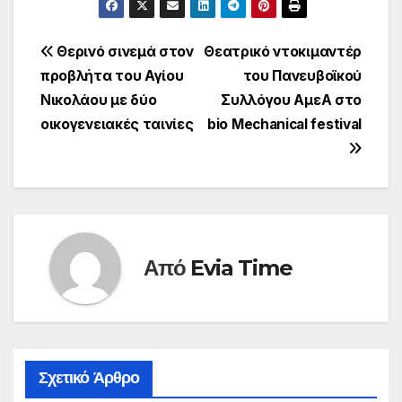
Πλοήγηση
Θερινό σινεμά στον
Θεατρικό ντοκιμαντέρ
προβλήτα του Αγίου
του Πανευβοϊκού
άρθρων
Νικολάου με δύο
Συλλόγου ΑμεΑ στο
οικογενειακές ταινίες
bio Mechanical festival
Από
Evia Time
Σχετικό Άρθρο