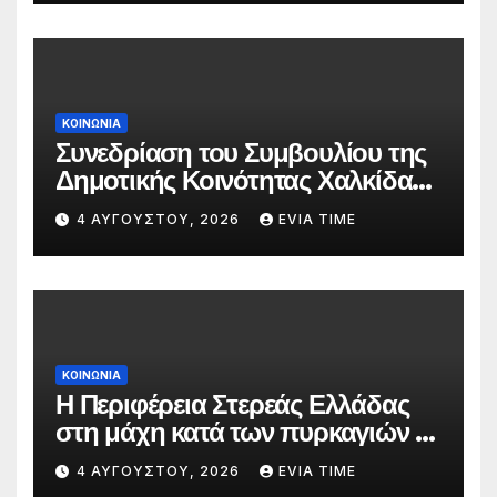
ΚΟΙΝΩΝΙΑ
Συνεδρίαση του Συμβουλίου της
Δημοτικής Κοινότητας Χαλκίδας
την 5 Αυγούστου
4 ΑΥΓΟΎΣΤΟΥ, 2026
EVIA TIME
ΚΟΙΝΩΝΙΑ
Η Περιφέρεια Στερεάς Ελλάδας
στη μάχη κατά των πυρκαγιών –
Δράσεις και στήριξη σε πέντε
4 ΑΥΓΟΎΣΤΟΥ, 2026
EVIA TIME
περιφερειακές ενότητες