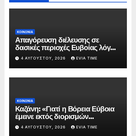
ΚΟΙΝΩΝΙΑ
Απαγόρευση διέλευσης σε
δασικές περιοχές Ευβοίας λόγω
πολύ υψηλού κινδύνου
4 ΑΥΓΟΎΣΤΟΥ, 2026
EVIA TIME
πυρκαγιάς
ΚΟΙΝΩΝΙΑ
Καζάνη: «Γιατί η Βόρεια Εύβοια
έμεινε εκτός διορισμών
δασκάλων;»
4 ΑΥΓΟΎΣΤΟΥ, 2026
EVIA TIME